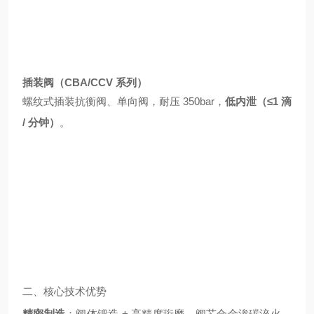
插装阀（CBA/CCV 系列）
螺纹式插装抗衡阀、单向阀，耐压 350bar，
低内泄（≤1 滴
/ 分钟）
。
二、核心技术优势
精密制造
：阀体锻造 + 高精度珩磨，阀芯合金渗碳淬火，