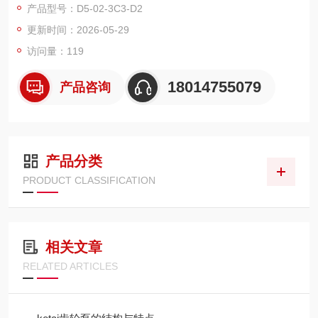
产品型号：D5-02-3C3-D2
更新时间：2026-05-29
一、品牌概况
访问量：119
KOMPASS（康百世）是中国台湾液压品牌，全称康百世科技股
份有限公司，隶属朝田企业集团，1978 年创立于中国台湾，总部
18014755079
产品咨询
位于台中，是集液压元件、系统设计制造、销售服务于一体的跨
国液压企业KOMPASS 康百世机电(上海)有限公司。
1994 年进入中国大陆，2003 年成立康百世机电（上海）有限公
产品分类
司（大陆总部）。
PRODUCT CLASSIFICATION
*布局：中国台湾、上海、
相关文章
RELATED ARTICLES