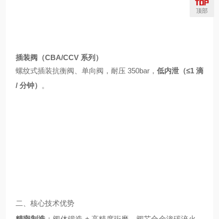
顶部
插装阀（CBA/CCV 系列）
螺纹式插装抗衡阀、单向阀，耐压 350bar，
低内泄（≤1 滴
/ 分钟）
。
二、核心技术优势
精密制造
：阀体锻造 + 高精度珩磨，阀芯合金渗碳淬火，