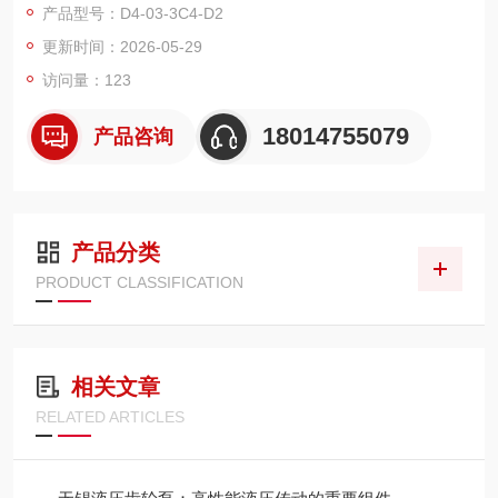
产品型号：D4-03-3C4-D2
更新时间：2026-05-29
一、品牌概况
访问量：123
KOMPASS（康百世）是中国台湾液压品牌，全称康百世科技股
份有限公司，隶属朝田企业集团，1978 年创立于中国台湾，总部
18014755079
产品咨询
位于台中，是集液压元件、系统设计制造、销售服务于一体的跨
国液压企业KOMPASS 康百世机电(上海)有限公司。
1994 年进入中国大陆，2003 年成立康百世机电（上海）有限公
产品分类
司（大陆总部）。
PRODUCT CLASSIFICATION
全球布局：中国台湾、上海、
相关文章
RELATED ARTICLES