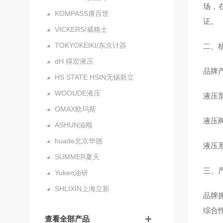
场，
KOMPASS康百世
证。
VICKERS/威格士
TOKYOKEIKI/东京计器
二、
dH 得宏液压
品牌
HS STATE HSIN无锡新立
WOOUDE液压
液压
OMAX欧玛斯
液压
ASHUN油顺
huade北京华德
液压
SUMMER夏天
三、
Yuken油研
SHLIXIN上海立新
品牌
综合
查看全部产品