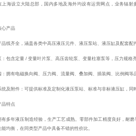
在上海设立大陆总部，国内多地及海外均设有运营网点，业务辐射多个国
核心产品
产品线齐全，涵盖各类中高压液压元件、液压泵站、液压缸及配套配
泵：包含定量 / 变量叶片泵、高压齿轮泵、变量柱塞泵等，压力规格
阀：拥有电磁换向阀、压力阀、流量阀、叠加阀、插装阀、比例阀等
系统及附件：可提供标准及定制化液压泵站、标准与非标液压缸，同
产品特点
拥有多年液压制造经验，生产工艺成熟。零部件加工精度良好，耐磨
性能均衡，在同类型产品中具备不错的性价比。