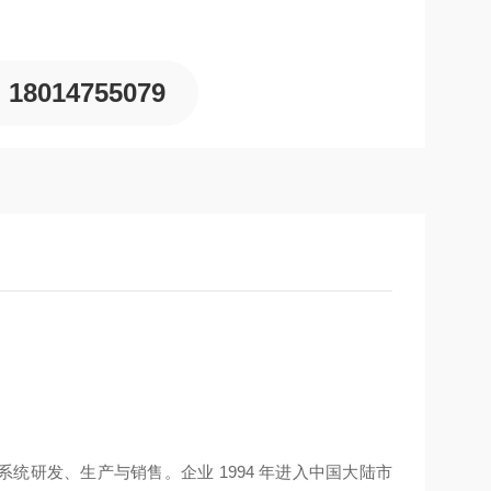
1978 年，主营液压元件及液压系统研发、生产与销售。
设立大陆总部，国内多地及海外均设有运营网点，业务辐
E 等相关认证。
18014755079
压系统研发、生产与销售。企业 1994 年进入中国大陆市