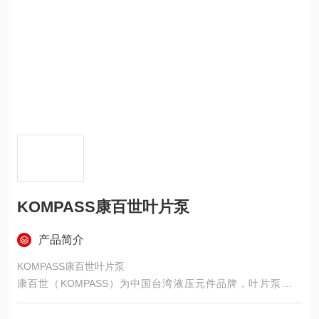
KOMPASS康百世叶片泵
产品简介
KOMPASS康百世叶片泵
康百世（KOMPASS）为中国台湾液压元件品牌，叶片泵分定
量、变量、高压、双联 / 多联几大类，在机床、注塑、压铸、自
动化设备中应用广泛。