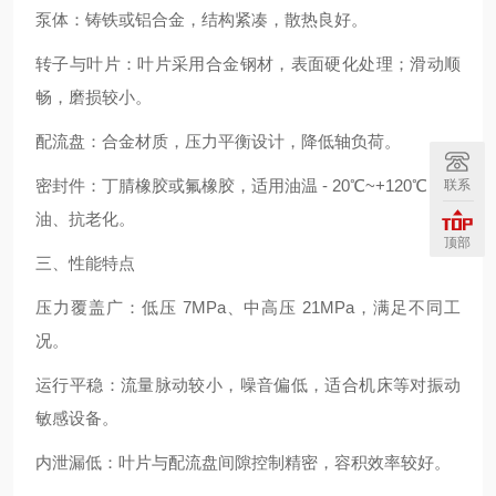
泵体：铸铁或铝合金，结构紧凑，散热良好。
转子与叶片：叶片采用合金钢材，表面硬化处理；滑动顺
畅，磨损较小。
配流盘：合金材质，压力平衡设计，降低轴负荷。
密封件：丁腈橡胶或氟橡胶，适用油温 - 20℃~+120℃，耐
联系
油、抗老化。
顶部
三、性能特点
压力覆盖广：低压 7MPa、中高压 21MPa，满足不同工
况。
运行平稳：流量脉动较小，噪音偏低，适合机床等对振动
敏感设备。
内泄漏低：叶片与配流盘间隙控制精密，容积效率较好。