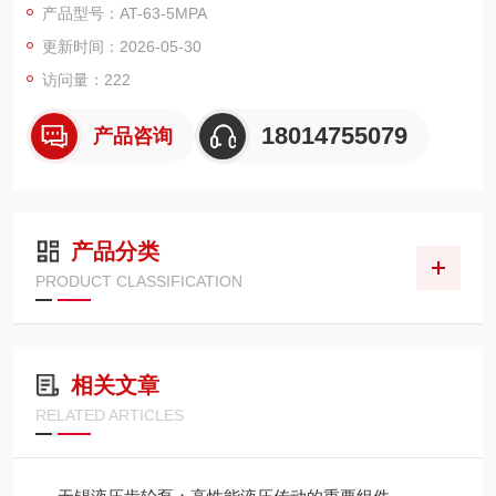
产品型号：AT-63-5MPA
更新时间：2026-05-30
一、品牌概况
访问量：222
KOMPASS 康百世源自中国台湾，创立于 1978 年，主营液压元
件及液压系统研发、生产与销售。企业 1994 年进入中国大陆市
18014755079
产品咨询
场，在上海设立大陆总部，国内多地及海外均设有运营网点，业
务辐射多个国家与地区。企业已通过 ISO9001、CE 等相关认
证。
产品分类
PRODUCT CLASSIFICATION
相关文章
RELATED ARTICLES