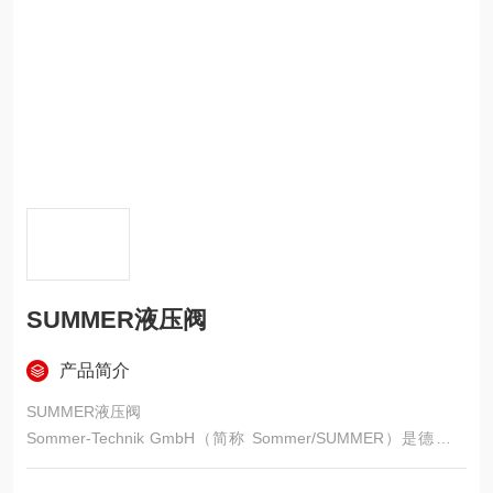
SUMMER液压阀
产品简介
SUMMER液压阀
Sommer‑Technik GmbH（简称 Sommer/SUMMER）是德国精
密流体与润滑技术专业制造商，核心定位是微量、低压、精密润
滑与雾化输送，不是高压工业液压品牌。