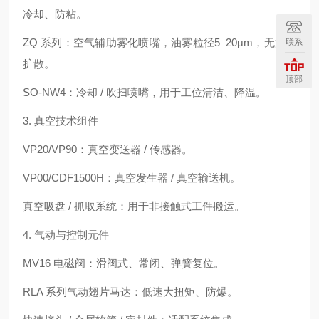
冷却、防粘。
ZQ 系列：空气辅助雾化喷嘴，油雾粒径5–20μm，无油雾
联系
扩散。
顶部
SO‑NW4：冷却 / 吹扫喷嘴，用于工位清洁、降温。
3. 真空技术组件
VP20/VP90：真空变送器 / 传感器。
VP00/CDF1500H：真空发生器 / 真空输送机。
真空吸盘 / 抓取系统：用于非接触式工件搬运。
4. 气动与控制元件
MV16 电磁阀：滑阀式、常闭、弹簧复位。
RLA 系列气动翅片马达：低速大扭矩、防爆。