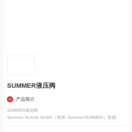
SUMMER液压阀
产品简介
SUMMER液压阀
Sommer‑Technik GmbH（简称 Sommer/SUMMER）是德国精
密流体与润滑技术专业制造商，核心定位是微量、低压、精密润
滑与雾化输送，不是高压工业液压品牌。