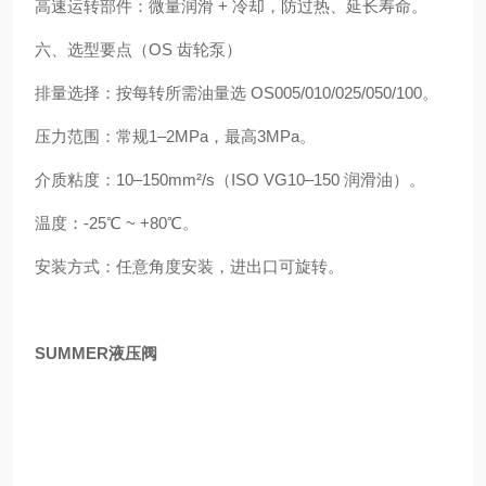
高速运转部件：微量润滑 + 冷却，防过热、延长寿命。
六、选型要点（OS 齿轮泵）
排量选择：按每转所需油量选 OS005/010/025/050/100。
压力范围：常规1–2MPa，最高3MPa。
介质粘度：10–150mm²/s（ISO VG10–150 润滑油）。
温度：‑25℃ ~ +80℃。
安装方式：任意角度安装，进出口可旋转。
SUMMER液压阀