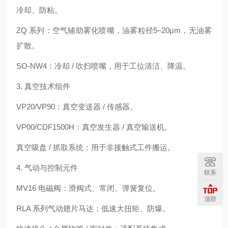
冷却、防粘。
ZQ 系列：空气辅助雾化喷嘴，油雾粒径5–20μm，无油雾
扩散。
SO‑NW4：冷却 / 吹扫喷嘴，用于工位清洁、降温。
3. 真空技术组件
VP20/VP90：真空变送器 / 传感器。
VP00/CDF1500H：真空发生器 / 真空输送机。
真空吸盘 / 抓取系统：用于非接触式工件搬运。
4. 气动与控制元件
联系
MV16 电磁阀：滑阀式、常闭、弹簧复位。
顶部
RLA 系列气动翅片马达：低速大扭矩、防爆。