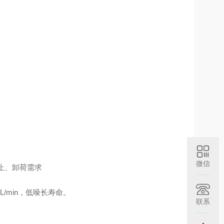
微信
同锁止、卸荷需求
/min，低噪长寿命。
联系