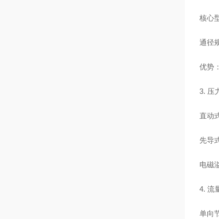
核心
通径规
优势
3. 
直动式
先导式
电磁
4. 
单向