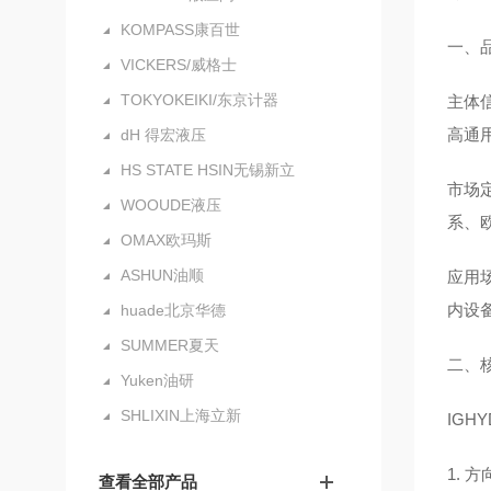
KOMPASS康百世
一、
VICKERS/威格士
TOKYOKEIKI/东京计器
主体
高通
dH 得宏液压
HS STATE HSIN无锡新立
市场定
WOOUDE液压
系、
OMAX欧玛斯
ASHUN油顺
应用
内设
huade北京华德
SUMMER夏天
二、
Yuken油研
SHLIXIN上海立新
IG
1. 
查看全部产品