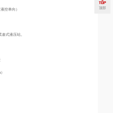
顶部
（液控单向）
紧凑式液压站。
景
a）