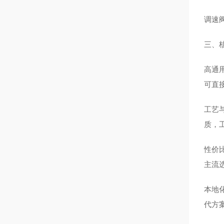
调速
三、
高通
可直
工艺
质，工
性价
主流
本地
代方