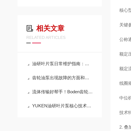
核心型
关键
相关文章
RELATED ARTICLES
公称通
额定压
油研叶片泵日常维护指南：油液选择、滤芯更换周期与使用寿命延长技巧
额定流
齿轮油泵出现故障的方面和解决方法
线圈规
流体传输好帮手！Boden齿轮泵，适配多种粘度介质，输送效率拉满
中位机
YUKEN油研叶片泵核心技术解析：如何实现高效稳定的液压动力输出？
技术特
2. 