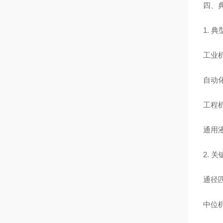
四、
1. 
工业
自动
工程
通用
2. 
通径匹
中位