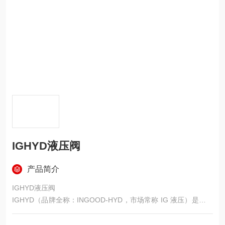
IGHYD液压阀
产品简介
IGHYD液压阀
IGHYD（品牌全称：INGOOD-HYD，市场常称 IG 液压）是国内
液压元件领域的专业制造品牌，由台州中良液压有限公司运营，
专注于工业液压阀及系统元件的研发、生产与销售，是国内替代