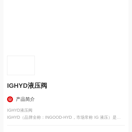
IGHYD液压阀
产品简介
IGHYD液压阀
IGHYD（品牌全称：INGOOD-HYD，市场常称 IG 液压）是国内
液压元件领域的专业制造品牌，由台州中良液压有限公司运营，
专注于工业液压阀及系统元件的研发、生产与销售，是国内替代