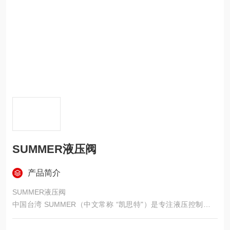
SUMMER液压阀
产品简介
SUMMER液压阀
中国台湾 SUMMER（中文常称 “凯思特"）是专注液压控制阀的
老牌厂商，以高性价比、高压耐疲劳、响应快、密封好见长，在
大陆冶金、煤矿、机床、注塑、工程机械等领域应用广泛。