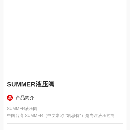
SUMMER液压阀
产品简介
SUMMER液压阀
中国台湾 SUMMER（中文常称 “凯思特"）是专注液压控制阀的
老牌厂商，以高性价比、高压耐疲劳、响应快、密封好见长，在
大陆冶金、煤矿、机床、注塑、工程机械等领域应用广泛。