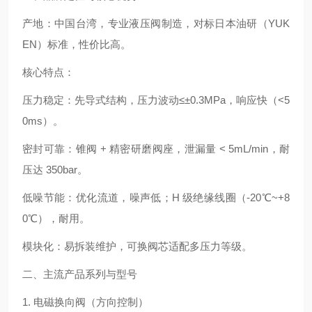
产地：中国台湾，专业液压阀制造，对标日本油研（YUK
EN）标准，性价比高。
核心特点：
压力稳定：先导式结构，压力波动≤±0.3MPa，响应快（<5
0ms）。
密封可靠：锥阀 + 精密研磨阀座，泄漏量 < 5mL/min，耐
压达 350bar。
低噪节能：优化流道，噪声低；H 级绝缘线圈（-20℃~+8
0℃），耐用。
模块化：易拆装维护，可换阀芯适配多压力等级。
二、主流产品系列与型号
1. 电磁换向阀（方向控制）