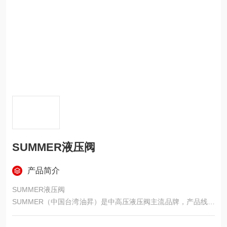
SUMMER液压阀
产品简介
SUMMER液压阀
SUMMER（中国台湾油昇）是中高压液压阀主流品牌，产品线覆
盖压力、方向、流量、比例四大类，主打高稳定、低噪声、长寿
命，广泛用于机床、塑机、工程机械与冶金设备。