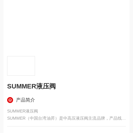
SUMMER液压阀
产品简介
SUMMER液压阀
SUMMER（中国台湾油昇）是中高压液压阀主流品牌，产品线覆
盖压力、方向、流量、比例四大类，主打高稳定、低噪声、长寿
命，广泛用于机床、塑机、工程机械与冶金设备。