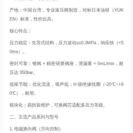
产地：中国台湾，专业液压阀制造，对标日本油研（YUK
EN）标准，性价比高。
核心特点：
压力稳定：先导式结构，压力波动≤±0.3MPa，响应快（<5
0ms）。
密封可靠：锥阀 + 精密研磨阀座，泄漏量 < 5mL/min，耐
压达 350bar。
低噪节能：优化流道，噪声低；H 级绝缘线圈（-20℃~+8
0℃），耐用。
模块化：易拆装维护，可换阀芯适配多压力等级。
二、主流产品系列与型号
1. 电磁换向阀（方向控制）