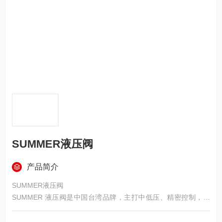
SUMMER液压阀
产品简介
SUMMER液压阀
SUMMER 液压阀是中国台湾品牌，主打中低压、精密控制，在
电磁换向、压力控制、比例控制三类阀上产品线完整，国内常见
代理在江苏（尤其无锡 / 苏州）。