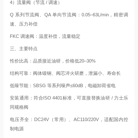
4）流量阀（节流 / 调速）
Q 系列节流阀、QA 单向节流阀：0.05–63L/min，精密调
速、压力补偿
FKC 调速阀：温度补偿，流量稳定
三、主要特点
性价比高：品质接近油研，价格低20–30%
结构可靠：阀体锻钢、阀芯淬火研磨，泄漏小、寿命长
低噪节能：SBSG 等系列噪声≤60dB，电磁卸荷省电
安装通用：符合ISO 4401标准，可直接替换油研 / 力士乐
同规格阀
电压齐全：DC24V（常用）、AC110/220V，适配国内控
制电源