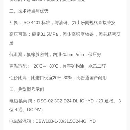
三、技术特点与优势
互换：ISO 4401 标准，与油研、力士乐同规格直接替换
高压可靠：额定31.5MPa，阀体高强度铸铁，阀芯精密研
磨
低泄漏：氟橡胶密封，内泄≤0.5mL/min，保压好
宽温适配：−20℃～+80℃，兼容矿物油、水乙二醇
性价比高：比进口便宜20%–30%，比普通国产耐用
四、典型型号示例
电磁换向阀：DSG‑02‑3C2‑D24‑DL‑IGHYD（20 通径、3
位 4 通、DC24V）
电磁溢流阀：DBW10B‑1‑30/31.5G24‑IGHYD