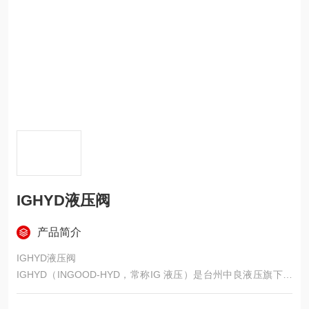
IGHYD液压阀
产品简介
IGHYD液压阀
IGHYD（INGOOD‑HYD，常称IG 液压）是台州中良液压旗下国
产通用液压阀品牌，主打油研型尺寸、高性价比、全系列通用
阀，在注塑、机床、工程机械等领域替代进口非常普遍。