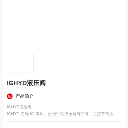
IGHYD液压阀
产品简介
IGHYD液压阀
IGHYD 简称 IG 液压，台州中良液压自有品牌，主打替代油研 Y
UKEN、力士乐标准液压阀，国标 + ISO4401 安装尺寸，国产通
用阀主力品牌，无锡、江浙地区常备现货量大。