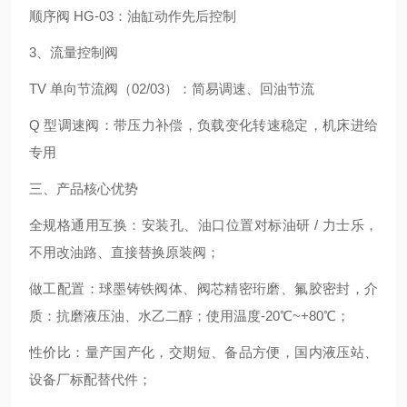
顺序阀 HG‑03：油缸动作先后控制
3、流量控制阀
TV 单向节流阀（02/03）：简易调速、回油节流
Q 型调速阀：带压力补偿，负载变化转速稳定，机床进给
专用
三、产品核心优势
全规格通用互换：安装孔、油口位置对标油研 / 力士乐，
不用改油路、直接替换原装阀；
做工配置：球墨铸铁阀体、阀芯精密珩磨、氟胶密封，介
质：抗磨液压油、水乙二醇；使用温度‑20℃~+80℃；
性价比：量产国产化，交期短、备品方便，国内液压站、
设备厂标配替代件；