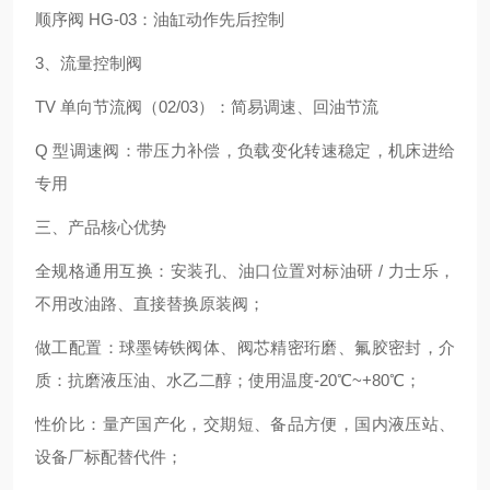
顺序阀 HG‑03：油缸动作先后控制
3、流量控制阀
TV 单向节流阀（02/03）：简易调速、回油节流
Q 型调速阀：带压力补偿，负载变化转速稳定，机床进给
专用
三、产品核心优势
全规格通用互换：安装孔、油口位置对标油研 / 力士乐，
不用改油路、直接替换原装阀；
做工配置：球墨铸铁阀体、阀芯精密珩磨、氟胶密封，介
质：抗磨液压油、水乙二醇；使用温度‑20℃~+80℃；
性价比：量产国产化，交期短、备品方便，国内液压站、
设备厂标配替代件；