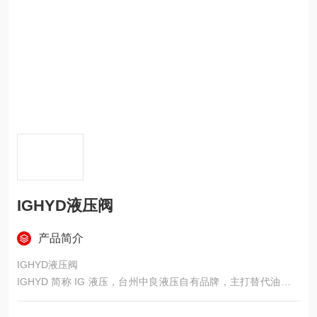
IGHYD液压阀
产品简介
IGHYD液压阀
IGHYD 简称 IG 液压，台州中良液压自有品牌，主打替代油研 Y
UKEN、力士乐标准液压阀，国标 + ISO4401 安装尺寸，国产通
用阀主力品牌，无锡、江浙地区常备现货量大。