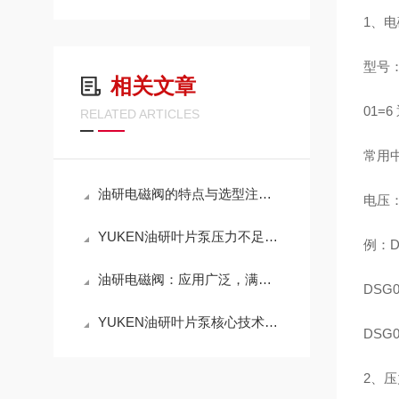
1、电
型号：
相关文章
01=6
RELATED ARTICLES
常用中
油研电磁阀的特点与选型注意事项
电压：D
YUKEN油研叶片泵压力不足、噪音过大解决方案
例：D
油研电磁阀：应用广泛，满足多种流体控制需求
DSG
YUKEN油研叶片泵核心技术解析：如何实现高效稳定的液压动力输出？
DSG
2、压