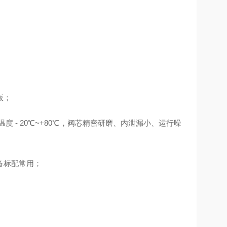
板；
，工作温度 - 20℃~+80℃，阀芯精密研磨、内泄漏小、运行噪
备标配常用；