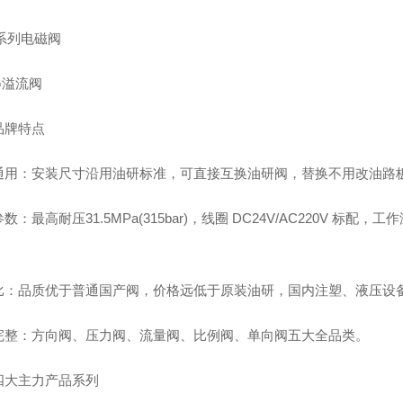
G系列电磁阀
G溢流阀
品牌特点
通用：安装尺寸沿用油研标准，可直接互换油研阀，替换不用改油路
数：最高耐压31.5MPa(315bar)，线圈 DC24V/AC220V 标配
；
比：品质优于普通国产阀，价格远低于原装油研，国内注塑、液压设
完整：方向阀、压力阀、流量阀、比例阀、单向阀五大全品类。
四大主力产品系列