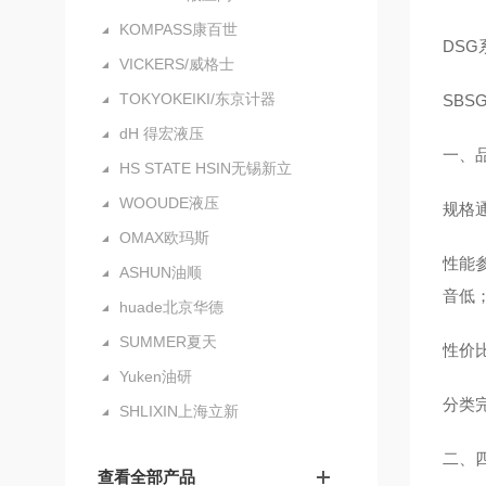
KOMPASS康百世
DS
VICKERS/威格士
TOKYOKEIKI/东京计器
SBS
dH 得宏液压
一、
HS STATE HSIN无锡新立
WOOUDE液压
规格
OMAX欧玛斯
性能参
ASHUN油顺
音低
huade北京华德
SUMMER夏天
性价
Yuken油研
分类
SHLIXIN上海立新
二、
查看全部产品