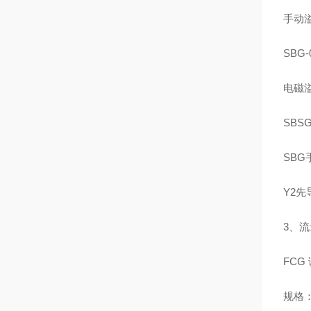
手动溢
SBG‑
电磁溢
SBS
SBG
Y2先
3、
FC
规格：