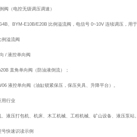
比例阀（电控无级调压调速）
‑G4B、BYM‑E10B/E20B 比例溢流阀，电信号 0~10V 连续
比例溢流阀
向 / 液控单向阀
Hb20B 直角单向阀（防油液倒流）；
03/06 液控单向阀（油缸锁紧保压，保压夹具、升降平台）。
应用行业
机、液压打包机、机床、木工机械、工程机械、矿山设备、液压泵站
型号快速识读示例