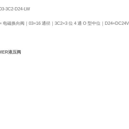
03‑3C2‑D24‑LW
 = 电磁换向阀｜03=16 通径｜3C2=3 位 4 通 O 型中位｜D24=DC2
MER液压阀