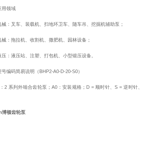
应用领域
机械：叉车、装载机、扫地环卫车、随车吊、挖掘机辅助泵；
机械：拖拉机、收割机、撒肥机、园林设备；
液压：液压站、注塑、打包机、小型锻压设备。
号编码简易说明（BHP2-A0-D-20-S0）
2：2 系列外啮合齿轮泵；A0：安装规格；D = 顺时针、S = 逆时针、R =
en博顿齿轮泵