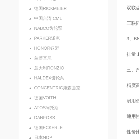
双联
德国RICKMEIER
中国台湾 CML
三联
NABCO齿轮泵
PARKER派克
3、B
HONOR钰盟
排量 
兰博基尼
意大利RONZIO
三、
HALDEX齿轮泵
精度
CONCENTRIC康森曲克
德国VOITH
耐用
ATOS阿托斯
通用
DANFOSS
德国ECKERLE
性价
日本NOP