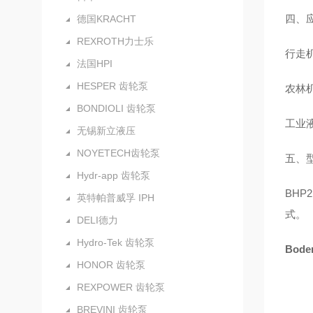
四、
德国KRACHT
REXROTH力士乐
行走
法国HPI
HESPER 齿轮泵
农林
BONDIOLI 齿轮泵
工业
无锡新立液压
NOYETECH齿轮泵
五、型
Hydr-app 齿轮泵
BHP
英特帕普威孚 IPH
式。
DELI德力
Hydro-Tek 齿轮泵
Bod
HONOR 齿轮泵
REXPOWER 齿轮泵
BREVINI 齿轮泵