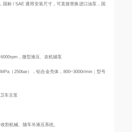
标 / SAE 通用安装尺寸，可直接替换进口油泵，国
高转速 6000rpm，微型液压、农机辅泵
5MPa（250bar），铝合金壳体，800~3000r/min；型号
环卫车主泵
叉车、收割机械、随车吊液压系统。