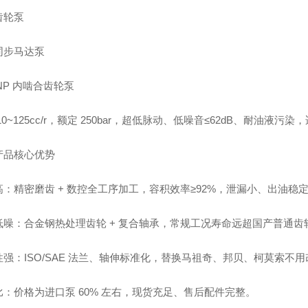
齿轮泵
同步马达泵
NP 内啮合齿轮泵
10~125cc/r，额定 250bar，超低脉动、低噪音≤62dB、耐油
产品核心优势
高：精密磨齿 + 数控全工序加工，容积效率≥92%，泄漏小、出油稳
低噪：合金钢热处理齿轮 + 复合轴承，常规工况寿命远超国产普通齿
性强：ISO/SAE 法兰、轴伸标准化，替换马祖奇、邦贝、柯莫索不
比：价格为进口泵 60% 左右，现货充足、售后配件完整。