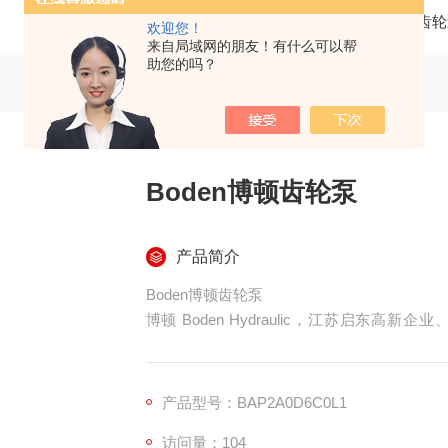
当前位置：
首页
产品中心
齿轮
欢迎您！
来自局域网的朋友！有什么可以帮
助您的吗？
Boden博顿齿轮泵
产品简介
Boden博顿齿轮泵
博顿 Boden Hydraulic，江苏启东高新
证，专注高压齿轮泵、齿轮马达、多联泵、同
奇），国标 / SAE 通用安装尺寸，可直
牌。
产品型号：BAP2A0D6C0L1
访问量：104