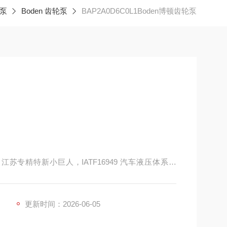
泵
Boden 齿轮泵
BAP2A0D6C0L1Boden博顿齿轮泵
企业、江苏专精特新小巨人，IATF16949 汽车液压体系认
步马达研发生产，对标欧洲进口齿轮泵（邦贝、马祖
接替换进口油泵，国内工程机械、农机、叉车主流配套品
更新时间：2026-06-05