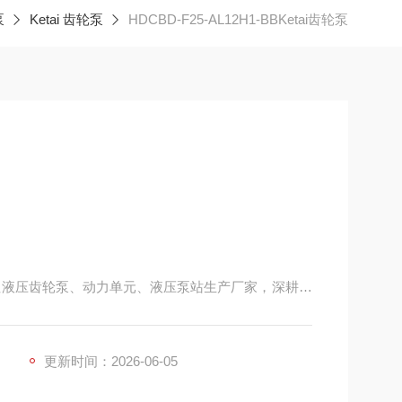
泵
Ketai 齿轮泵
HDCBD-F25-AL12H1-BBKetai齿轮泵
专注液压齿轮泵、动力单元、液压泵站生产厂家，深耕车
进口小型高压齿轮泵，对标博顿、马祖奇，主打性价比、
大。
更新时间：2026-06-05