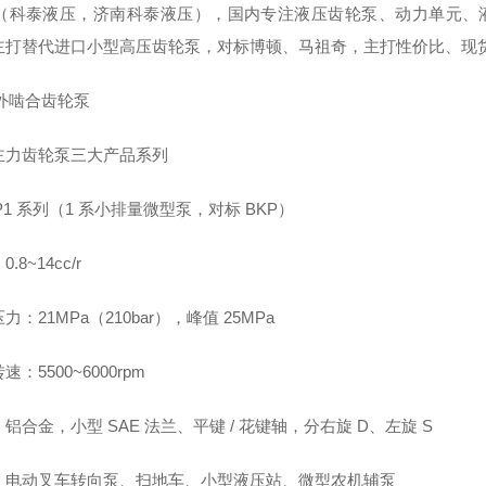
tai（科泰液压，济南科泰液压），国内专注液压齿轮泵、动力单元、
主打替代进口小型高压齿轮泵，对标博顿、马祖奇，主打性价比、现
ai外啮合齿轮泵
主力齿轮泵三大产品系列
P1 系列（1 系小排量微型泵，对标 BKP）
.8~14cc/r
力：21MPa（210bar），峰值 25MPa
速：5500~6000rpm
铝合金，小型 SAE 法兰、平键 / 花键轴，分右旋 D、左旋 S
：电动叉车转向泵、扫地车、小型液压站、微型农机辅泵