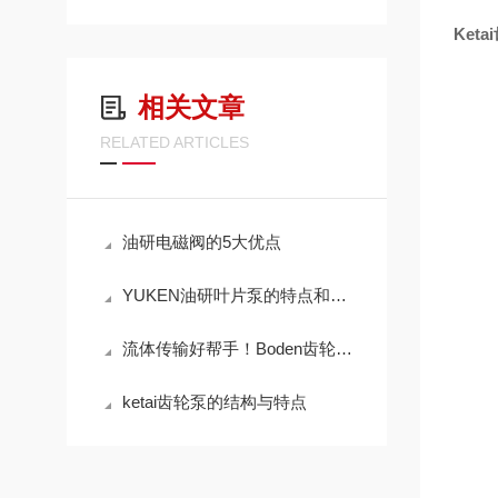
Ket
相关文章
RELATED ARTICLES
油研电磁阀的5大优点
YUKEN油研叶片泵的特点和优势
流体传输好帮手！Boden齿轮泵，适配多种粘度介质，输送效率拉满
ketai齿轮泵的结构与特点