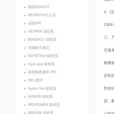
德国KRACHT
4、C
REXROTH力士乐
法国HPI
CBN
HESPER 齿轮泵
三、
BONDIOLI 齿轮泵
无锡新立液压
互换
NOYETECH齿轮泵
耐磨
Hydr-app 齿轮泵
英特帕普威孚 IPH
定制
DELI德力
性价
Hydro-Tek 齿轮泵
HONOR 齿轮泵
四、
REXPOWER 齿轮泵
BREVINI 齿轮泵
小型