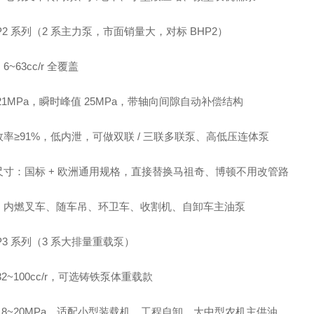
P2 系列（2 系主力泵，市面销量大，对标 BHP2）
6~63cc/r 全覆盖
21MPa，瞬时峰值 25MPa，带轴向间隙自动补偿结构
率≥91%，低内泄，可做双联 / 三联多联泵、高低压连体泵
尺寸：国标 + 欧洲通用规格，直接替换马祖奇、博顿不用改管路
：内燃叉车、随车吊、环卫车、收割机、自卸车主油泵
P3 系列（3 系大排量重载泵）
32~100cc/r，可选铸铁泵体重载款
18~20MPa，适配小型装载机、工程自卸、大中型农机主供油