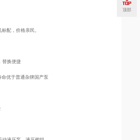
顶部
打包机标配，价格亲民。
，替换便捷
况寿命优于普通杂牌国产泵
全
手动液压泵、液压阀组。