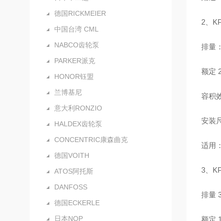
德国RICKMEIER
2、K
中国台湾 CML
NABCO齿轮泵
排量：
PARKER派克
额定 
HONOR钰盟
兰博基尼
容积效
意大利RONZIO
安装
HALDEX齿轮泵
CONCENTRIC康森曲克
适用
德国VOITH
3、K
ATOS阿托斯
DANFOSS
排量 
德国ECKERLE
日本NOP
额定 