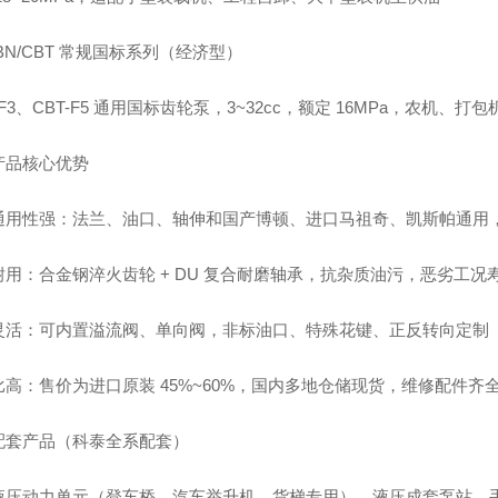
BN/CBT 常规国标系列（经济型）
-F3、CBT-F5 通用国标齿轮泵，3~32cc，额定 16MPa，农机、
产品核心优势
通用性强：法兰、油口、轴伸和国产博顿、进口马祖奇、凯斯帕通用
耐用：合金钢淬火齿轮 + DU 复合耐磨轴承，抗杂质油污，恶劣工
灵活：可内置溢流阀、单向阀，非标油口、特殊花键、正反转向定制
比高：售价为进口原装 45%~60%，国内多地仓储现货，维修配件齐
配套产品（科泰全系配套）
液压动力单元（登车桥、汽车举升机、货梯专用）、液压成套泵站、