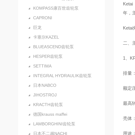
Ke
KOMPASS康百世齿轮泵
年，
CAPRONI
巨龙
Ket
卡塞尔KAZEL
二、
BLUEASCEND齿轮泵
HESPER齿轮泵
1、K
SETTIMA
排量：0
INTEGRAL HYDRAULIK齿轮泵
日本NABCO
额定压
JIHOSTROJ
最高转
KRACTH齿轮泵
德国krauss maffei
壳体：
LAMBORGHINI齿轮泵
用途
日本不二越NACHI