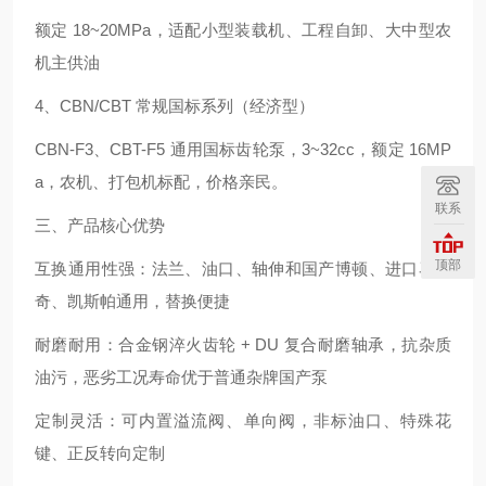
额定 18~20MPa，适配小型装载机、工程自卸、大中型农
机主供油
4、CBN/CBT 常规国标系列（经济型）
CBN-F3、CBT-F5 通用国标齿轮泵，3~32cc，额定 16MP
a，农机、打包机标配，价格亲民。
联系
三、产品核心优势
顶部
互换通用性强：法兰、油口、轴伸和国产博顿、进口马祖
奇、凯斯帕通用，替换便捷
耐磨耐用：合金钢淬火齿轮 + DU 复合耐磨轴承，抗杂质
油污，恶劣工况寿命优于普通杂牌国产泵
定制灵活：可内置溢流阀、单向阀，非标油口、特殊花
键、正反转向定制