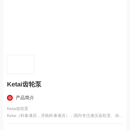
Ketai齿轮泵
产品简介
Ketai齿轮泵
Ketai（科泰液压，济南科泰液压），国内专注液压齿轮泵、动力
单元、液压泵站生产厂家，深耕车载、升降、农机液压 20 余
年，主打替代进口小型高压齿轮泵，对标博顿、马祖奇，主打性