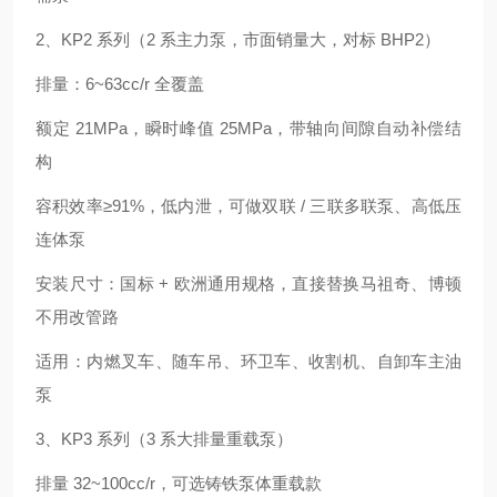
2、KP2 系列（2 系主力泵，市面销量大，对标 BHP2）
排量：6~63cc/r 全覆盖
额定 21MPa，瞬时峰值 25MPa，带轴向间隙自动补偿结
构
容积效率≥91%，低内泄，可做双联 / 三联多联泵、高低压
连体泵
安装尺寸：国标 + 欧洲通用规格，直接替换马祖奇、博顿
不用改管路
适用：内燃叉车、随车吊、环卫车、收割机、自卸车主油
泵
3、KP3 系列（3 系大排量重载泵）
排量 32~100cc/r，可选铸铁泵体重载款