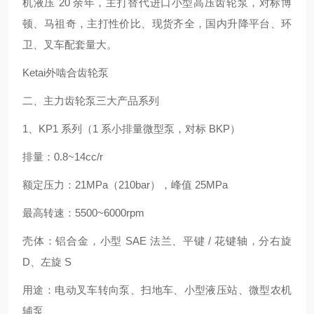
机液压 20 余年，主打替代进口小型高压齿轮泵，对标博
顿、马祖奇，主打性价比、现货齐全，国内升降平台、环
卫、叉车配套量大。
Ketai外啮合齿轮泵
二、主力齿轮泵三大产品系列
1、KP1 系列（1 系小排量微型泵，对标 BKP）
排量：0.8~14cc/r
额定压力：21MPa（210bar），峰值 25MPa
最高转速：5500~6000rpm
壳体：铝合金，小型 SAE 法兰、平键 / 花键轴，分右旋
D、左旋 S
用途：电动叉车转向泵、扫地车、小型液压站、微型农机
辅泵