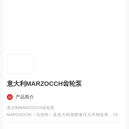
意大利MARZOCCH齿轮泵
产品简介
意大利MARZOCCH齿轮泵
MARZOCCHI（马祖奇）是意大利老牌液压元件制造商，1949
年成立于摩德纳，专注外啮合齿轮泵 / 马达，以高压、低噪、高
效、轻量化、高性价比闻名，是欧洲移动液压与工业液压的主流