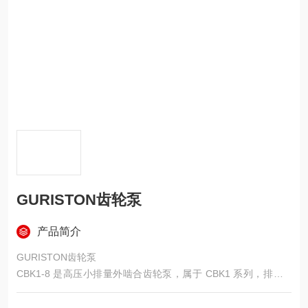
GURISTON齿轮泵
产品简介
GURISTON齿轮泵
CBK1-8 是高压小排量外啮合齿轮泵，属于 CBK1 系列，排量 8
mL/r，铝合金壳体、浮动轴套补偿，20–25MPa 额定压力，主打
紧凑轻量、高效低噪、高性价比