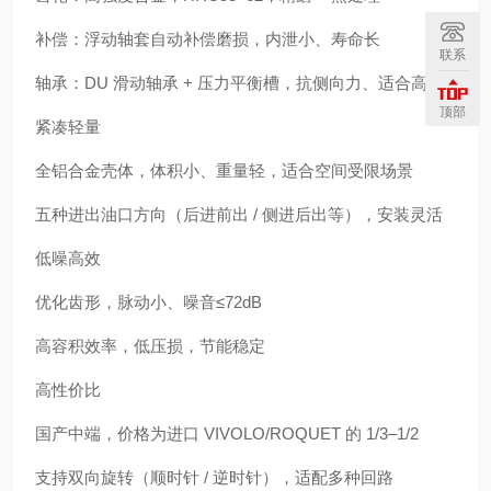
补偿：浮动轴套自动补偿磨损，内泄小、寿命长
联系
轴承：DU 滑动轴承 + 压力平衡槽，抗侧向力、适合高速
顶部
紧凑轻量
全铝合金壳体，体积小、重量轻，适合空间受限场景
五种进出油口方向（后进前出 / 侧进后出等），安装灵活
低噪高效
优化齿形，脉动小、噪音≤72dB
高容积效率，低压损，节能稳定
高性价比
国产中端，价格为进口 VIVOLO/ROQUET 的 1/3–1/2
支持双向旋转（顺时针 / 逆时针），适配多种回路