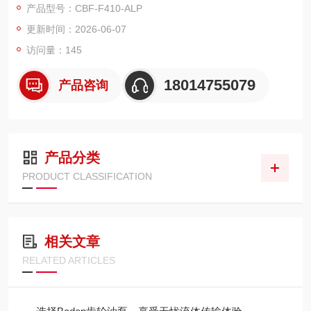
产品型号：CBF-F410-ALP
O、CAPRONI、PARKER、BUCHER 等）
更新时间：2026-06-07
定位：国产中端、进口替代，兼顾品质与价格
优势：高压稳定、低噪高效、互换性强、供货快、售后响应快
访问量：145
18014755079
产品咨询
产品分类
PRODUCT CLASSIFICATION
相关文章
RELATED ARTICLES