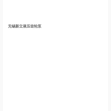
无锡新立液压齿轮泵