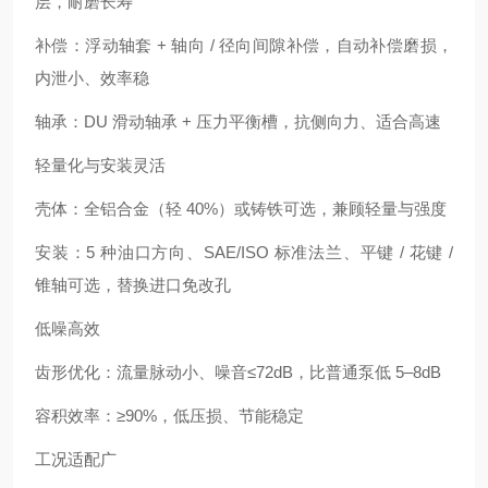
层，耐磨长寿
补偿：浮动轴套 + 轴向 / 径向间隙补偿，自动补偿磨损，
内泄小、效率稳
轴承：DU 滑动轴承 + 压力平衡槽，抗侧向力、适合高速
轻量化与安装灵活
壳体：全铝合金（轻 40%）或铸铁可选，兼顾轻量与强度
安装：5 种油口方向、SAE/ISO 标准法兰、平键 / 花键 /
锥轴可选，替换进口免改孔
低噪高效
齿形优化：流量脉动小、噪音≤72dB，比普通泵低 5–8dB
容积效率：≥90%，低压损、节能稳定
工况适配广