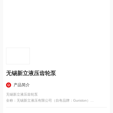
无锡新立液压齿轮泵
产品简介
无锡新立液压齿轮泵
全称：无锡新立液压有限公司（自有品牌：Guriston）
地点：江苏无锡（液压产业带）
核心业务：自研 Guriston 高压齿轮泵 + 代理国际品牌（VIVOL