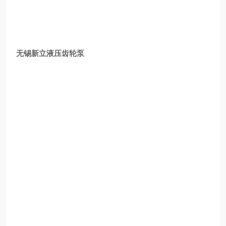
无锡新立液压齿轮泵