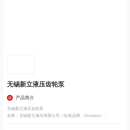
无锡新立液压齿轮泵
产品简介
无锡新立液压齿轮泵
全称：无锡新立液压有限公司（自有品牌：Guriston）
地点：江苏无锡（液压产业带）
核心业务：自研 Guriston 高压齿轮泵 + 代理国际品牌（VIVOL