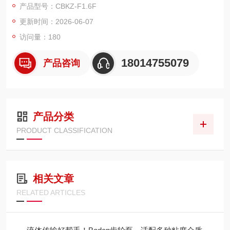
产品型号：CBKZ-F1.6F
O、CAPRONI、PARKER、BUCHER 等）
更新时间：2026-06-07
定位：国产中端、进口替代，兼顾品质与价格
优势：高压稳定、低噪高效、互换性强、供货快、售后响应快
访问量：180
18014755079
产品咨询
产品分类
PRODUCT CLASSIFICATION
相关文章
RELATED ARTICLES