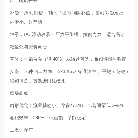
层，耐磨长寿
补偿：浮动轴套 + 轴向 / 径向间隙补偿，自动补偿磨损，
内泄小、效率稳
轴承：DU 滑动轴承 + 压力平衡槽，抗侧向力、适合高速
轻量化与安装灵活
壳体：全铝合金（轻 40%）或铸铁可选，兼顾轻量与强度
安装：5 种油口方向、SAE/ISO 标准法兰、平键 / 花键 /
锥轴可选，替换进口免改孔
低噪高效
齿形优化：流量脉动小、噪音≤72dB，比普通泵低 5–8dB
容积效率：≥90%，低压损、节能稳定
工况适配广