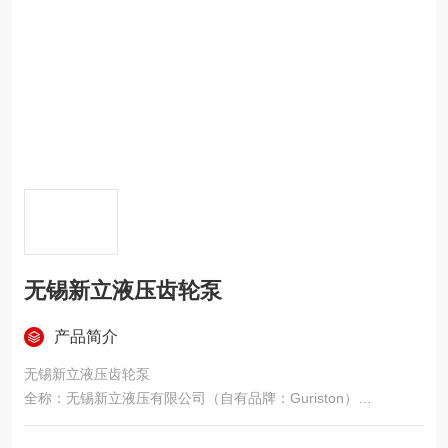
无锡新立液压齿轮泵
产品简介
无锡新立液压齿轮泵
全称：无锡新立液压有限公司（自有品牌：Guriston）
地点：江苏无锡（液压产业带）
核心业务：自研 Guriston 高压齿轮泵 + 代理国际品牌（VIVOL