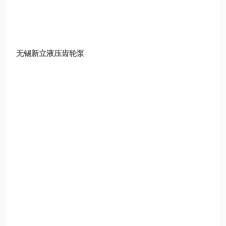
无锡新立液压齿轮泵