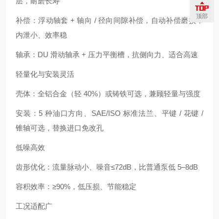
层，耐磨长寿
顶部
补偿：浮动轴套 + 轴向 / 径向间隙补偿，自动补偿磨损，
内泄小、效率稳
轴承：DU 滑动轴承 + 压力平衡槽，抗侧向力、适合高速
轻量化与安装灵活
壳体：全铝合金（轻 40%）或铸铁可选，兼顾轻量与强度
安装：5 种油口方向、SAE/ISO 标准法兰、平键 / 花键 /
锥轴可选，替换进口免改孔
低噪高效
齿形优化：流量脉动小、噪音≤72dB，比普通泵低 5–8dB
容积效率：≥90%，低压损、节能稳定
工况适配广