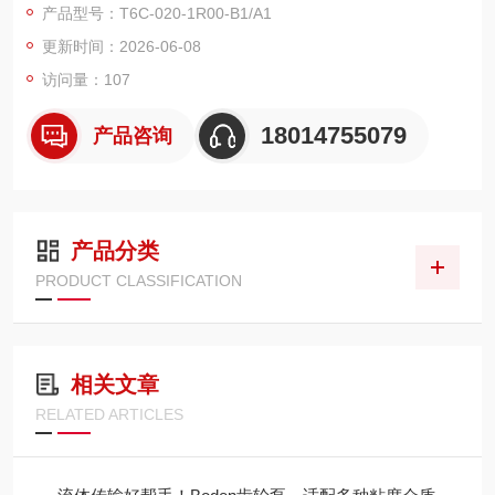
产品型号：T6C-020-1R00-B1/A1
O、CAPRONI、PARKER、BUCHER 等）
更新时间：2026-06-08
定位：国产中端、进口替代，兼顾品质与价格
优势：高压稳定、低噪高效、互换性强、供货快、售后响应快
访问量：107
18014755079
产品咨询
产品分类
PRODUCT CLASSIFICATION
相关文章
RELATED ARTICLES