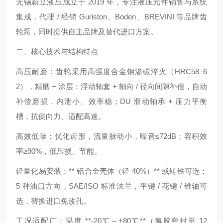
无锡新立液压成立于 2019 年，专注液压元件销售与系统
集成，代理 / 经销 Guriston、Boden、BREVINI 等品牌齿
轮泵，同时提供自主品牌及替代进口方案。
二、核心技术与结构特点
高压耐磨：齿轮采用高强度合金钢渗碳淬火（HRC58–6
2），精磨 + 涂层；浮动轴套 + 轴向 / 径向间隙补偿，自动
补偿磨损，内泄小、效率稳；DU 滑动轴承 + 压力平衡
槽，抗侧向力、适配高速。
高效低噪：优化齿形，流量脉动小，噪音≤72dB；容积效
率≥90%，低压损、节能。
轻量化易安装：** 铝合金壳体（轻 40%）** 或铸铁可选；
5 种油口方向，SAE/ISO 标准法兰，平键 / 花键 / 锥轴可
选，替换进口免改孔。
工况适配广：温度 **-20℃～+80℃**（氟胶密封至 12