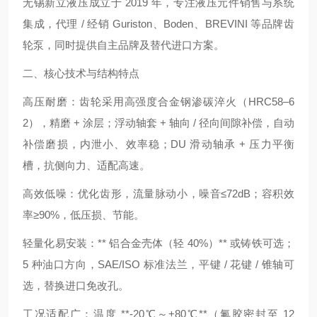
无锡新立液压成立于 2019 年，专注液压元件销售与系统
集成，代理 / 经销 Guriston、Boden、BREVINI 等品牌齿
轮泵，同时提供自主品牌及替代进口方案。
二、核心技术与结构特点
高压耐磨：齿轮采用高强度合金钢渗碳淬火（HRC58–6
2），精磨 + 涂层；浮动轴套 + 轴向 / 径向间隙补偿，自动
补偿磨损，内泄小、效率稳；DU 滑动轴承 + 压力平衡
槽，抗侧向力、适配高速。
高效低噪：优化齿形，流量脉动小，噪音≤72dB；容积效
率≥90%，低压损、节能。
轻量化易安装：** 铝合金壳体（轻 40%）** 或铸铁可选；
5 种油口方向，SAE/ISO 标准法兰，平键 / 花键 / 锥轴可
选，替换进口免改孔。
工况适配广：温度 **-20℃～+80℃**（氟胶密封至 12