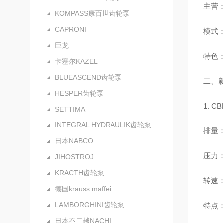
主营：
KOMPASS康百世齿轮泵
CAPRONI
模式：
巨龙
特色：
卡塞尔KAZEL
BLUEASCEND齿轮泵
二、
HESPER齿轮泵
1. 
SETTIMA
INTEGRAL HYDRAULIK齿轮泵
排量：4
日本NABCO
压力：
JIHOSTROJ
KRACTH齿轮泵
转速：
德国krauss maffei
LAMBORGHINI齿轮泵
特点：
日本不二越NACHI