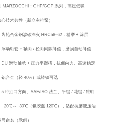
 MARZOCCHI：GHP/GGP 系列，高压低噪
核心技术共性（新立主推泵）
齿轮合金钢渗碳淬火 HRC58–62，精磨 + 涂层
浮动轴套 + 轴向 / 径向间隙补偿，磨损自动补偿
DU 滑动轴承 + 压力平衡槽，抗侧向力、高速稳定
：铝合金（轻 40%）或铸铁可选
5 种油口方向、SAE/ISO 法兰、平键 / 花键 / 锥轴
−20℃～+80℃（氟胶至 120℃），适配抗磨液压油
型号命名（示例）