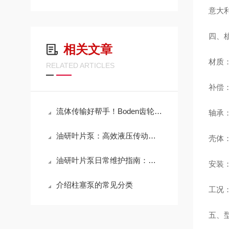
意大利
四、
相关文章
材质：
RELATED ARTICLES
补偿：
流体传输好帮手！Boden齿轮泵，适配多种粘度介质，输送效率拉满
轴承：
油研叶片泵：高效液压传动的重要元件
壳体
油研叶片泵日常维护指南：油液选择、滤芯更换周期与使用寿命延长技巧
安装：
介绍柱塞泵的常见分类
工况：
五、