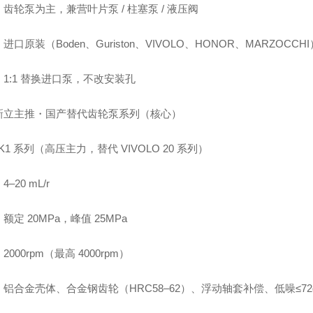
齿轮泵为主，兼营叶片泵 / 柱塞泵 / 液压阀
进口原装（Boden、Guriston、VIVOLO、HONOR、MARZOCC
1:1 替换进口泵，不改安装孔
新立主推・国产替代齿轮泵系列（核心）
CBK1 系列（高压主力，替代 VIVOLO 20 系列）
–20 mL/r
额定 20MPa，峰值 25MPa
2000rpm（最高 4000rpm）
铝合金壳体、合金钢齿轮（HRC58–62）、浮动轴套补偿、低噪≤72