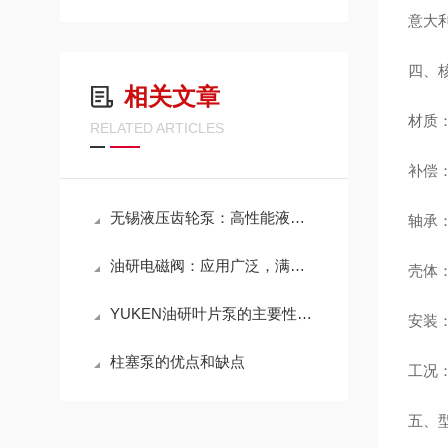
意大利
四、
相关文章
材质：
RELATED ARTICLES
补偿：
无锡液压齿轮泵：高性能液压传动的重要组件
轴承：
油研电磁阀：应用广泛，满足多种流体控制需求
壳体
YUKEN油研叶片泵的主要性能特点
安装：
柱塞泵的优点和缺点
工况：
五、