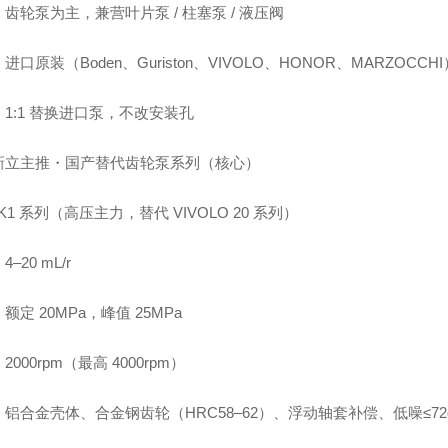
齿轮泵为主，兼营叶片泵 / 柱塞泵 / 液压阀
进口原装（Boden、Guriston、VIVOLO、HONOR、MARZOCC
1:1 替换进口泵，不改安装孔
新立主推・国产替代齿轮泵系列（核心）
CBK1 系列（高压主力，替代 VIVOLO 20 系列）
–20 mL/r
额定 20MPa，峰值 25MPa
2000rpm（最高 4000rpm）
铝合金壳体、合金钢齿轮（HRC58–62）、浮动轴套补偿、低噪≤72