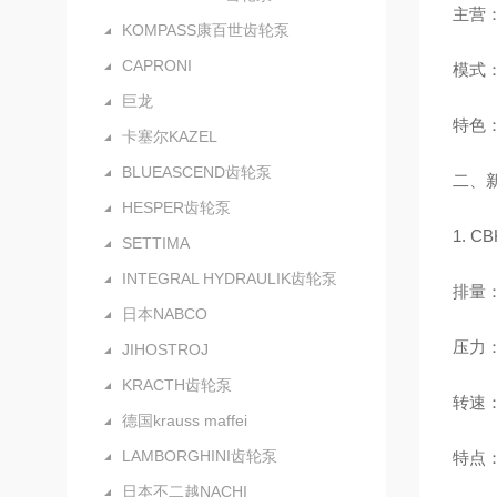
主营：
KOMPASS康百世齿轮泵
CAPRONI
模式：
巨龙
特色：
卡塞尔KAZEL
BLUEASCEND齿轮泵
二、
HESPER齿轮泵
1. 
SETTIMA
INTEGRAL HYDRAULIK齿轮泵
排量：4
日本NABCO
压力：
JIHOSTROJ
KRACTH齿轮泵
转速：
德国krauss maffei
LAMBORGHINI齿轮泵
特点：
日本不二越NACHI