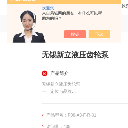
当前位置：
首页
产品中心
齿轮
欢迎您！
来自局域网的朋友！有什么可以帮
助您的吗？
无锡新立液压齿轮泵
产品简介
无锡新立液压齿轮泵
一、定位与品牌
公司：无锡新立液压（2019 年，贸易 + 方案
主营：齿轮泵为主，兼营叶片泵 / 柱塞泵 / 液
模式：进口原装（Boden、Guriston、VIV
产品型号：P08-A3-F-R-01
特色：1:1 替换进口泵，不改安装孔
访问量：435