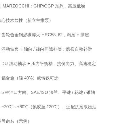
 MARZOCCHI：GHP/GGP 系列，高压低噪
核心技术共性（新立主推泵）
齿轮合金钢渗碳淬火 HRC58–62，精磨 + 涂层
浮动轴套 + 轴向 / 径向间隙补偿，磨损自动补偿
DU 滑动轴承 + 压力平衡槽，抗侧向力、高速稳定
：铝合金（轻 40%）或铸铁可选
5 种油口方向、SAE/ISO 法兰、平键 / 花键 / 锥轴
−20℃～+80℃（氟胶至 120℃），适配抗磨液压油
型号命名（示例）