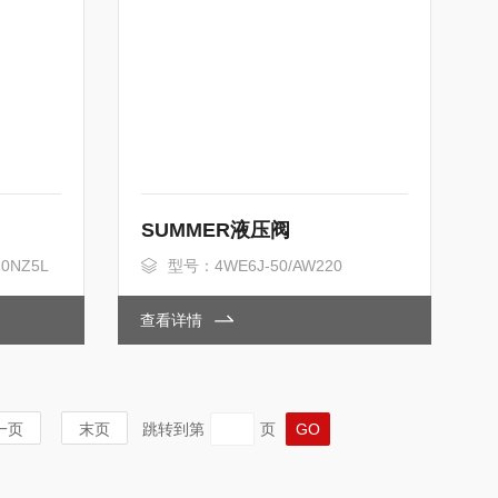
SUMMER液压阀
0NZ5L
型号：4WE6J-50/AW220
查看详情
一页
末页
跳转到第
页