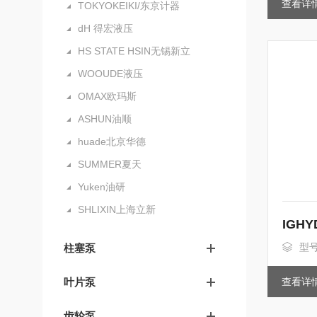
查看详
TOKYOKEIKI/东京计器
dH 得宏液压
HS STATE HSIN无锡新立
WOOUDE液压
OMAX欧玛斯
ASHUN油顺
huade北京华德
SUMMER夏天
Yuken油研
SHLIXIN上海立新
IGH
型号
柱塞泵
叶片泵
查看详
齿轮泵