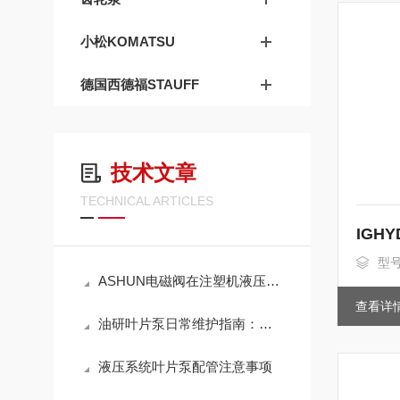
小松KOMATSU
德国西德福STAUFF
技术文章
TECHNICAL ARTICLES
IGH
型号
ASHUN电磁阀在注塑机液压系统中怎么用？换向控制与稳定运行方案梳理
查看详
油研叶片泵日常维护指南：油液选择、滤芯更换周期与使用寿命延长技巧
液压系统叶片泵配管注意事项