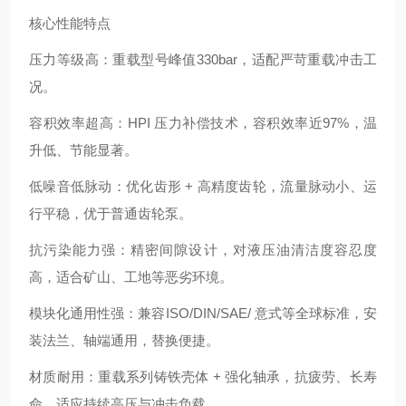
核心性能特点
压力等级高：重载型号峰值330bar，适配严苛重载冲击工
况。
容积效率超高：HPI 压力补偿技术，容积效率近97%，温
升低、节能显著。
低噪音低脉动：优化齿形 + 高精度齿轮，流量脉动小、运
行平稳，优于普通齿轮泵。
抗污染能力强：精密间隙设计，对液压油清洁度容忍度
高，适合矿山、工地等恶劣环境。
模块化通用性强：兼容ISO/DIN/SAE/ 意式等全球标准，安
装法兰、轴端通用，替换便捷。
材质耐用：重载系列铸铁壳体 + 强化轴承，抗疲劳、长寿
命，适应持续高压与冲击负载。