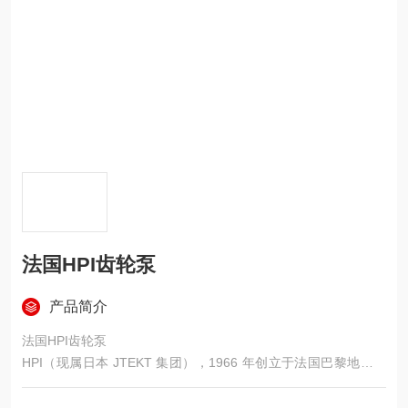
法国HPI齿轮泵
产品简介
法国HPI齿轮泵
HPI（现属日本 JTEKT 集团），1966 年创立于法国巴黎地区，
是全球顶尖外啮合高压齿轮泵专业制造商，专注高压齿轮泵、齿
轮马达及电液系统研发生产，以高压重载、高效低噪、模块化