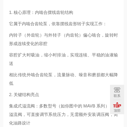
1. 核心原理：内啮合摆线齿轮结构
它属于内啮合齿轮泵，依靠摆线齿形转子实现工作：
内转子（外齿轮）与外转子（内齿轮）偏心啮合，旋转时
形成连续变化的容腔
容腔扩大时吸油，缩小时排油，实现连续、平稳的油液输
送
相比传统外啮合齿轮泵，流量脉动、噪音和磨损都大幅降
低
2. 关键结构亮点
联系
集成式溢流阀：多数型号（如你图中的 MAVB 系列）自带
顶部
溢流阀，可直接调节系统压力，无需额外安装调压阀，简
化油路设计