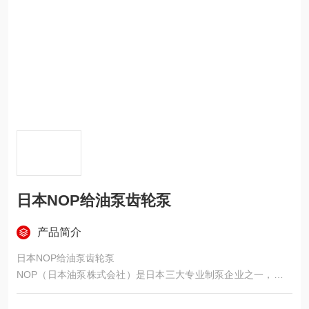
日本NOP给油泵齿轮泵
产品简介
日本NOP给油泵齿轮泵
NOP（日本油泵株式会社）是日本三大专业制泵企业之一，其Tr
ochoid 摆线齿轮泵是行业广泛被称为 “给油泵 / 润滑泵" 也是全球
的工业泵制造品牌。