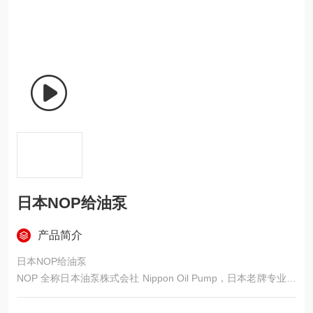
日本NOP给油泵
产品简介
日本NOP给油泵
NOP 全称日本油泵株式会社 Nippon Oil Pump，日本老牌专业油
泵厂家，近百年制造历史，主打摆线式内啮合齿轮泵，业内常
叫：给油泵、润滑泵、转子泵，是机床、减速机、机械设备润滑