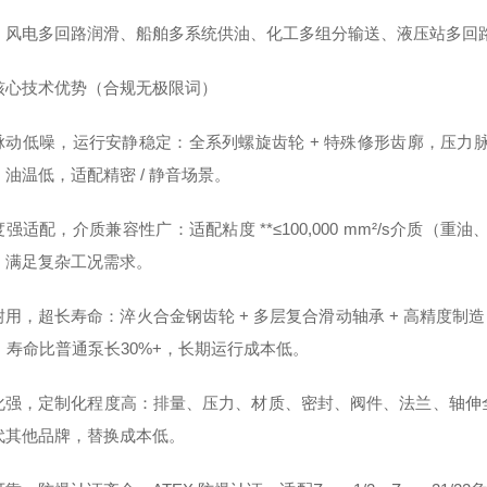
：风电多回路润滑、船舶多系统供油、化工多组分输送、液压站多回
核心技术优势（合规无极限词）
动低噪，运行安静稳定：全系列螺旋齿轮 + 特殊修形齿廓，压力脉动比
油温低，适配精密 / 静音场景。
强适配，介质兼容性广：适配粘度 **≤100,000 mm²/s介质（重
，满足复杂工况需求。
用，超长寿命：淬火合金钢齿轮 + 多层复合滑动轴承 + 高精度制造，
*，寿命比普通泵长30%+，长期运行成本低。
化强，定制化程度高：排量、压力、材质、密封、阀件、法兰、轴伸全可
代其他品牌，替换成本低。