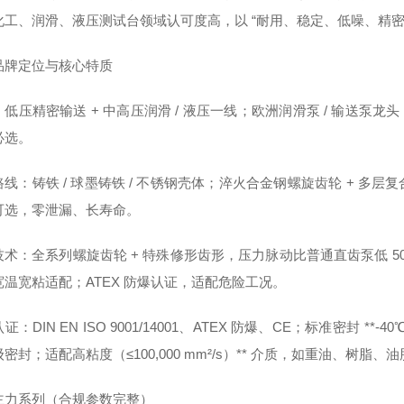
化工、润滑、液压测试台领域认可度高，以 “耐用、稳定、低噪、精密"
品牌定位与核心特质
低压精密输送 + 中高压润滑 / 液压一线；欧洲润滑泵 / 输送泵
必选。
线：铸铁 / 球墨铸铁 / 不锈钢壳体；淬火合金钢螺旋齿轮 + 多层复
可选，零泄漏、长寿命。
术：全系列螺旋齿轮 + 特殊修形齿形，压力脉动比普通直齿泵低 50%
宽温宽粘适配；ATEX 防爆认证，适配危险工况。
证：DIN EN ISO 9001/14001、ATEX 防爆、CE；标准密封 
密封；适配高粘度（≤100,000 mm²/s）** 介质，如重油、树脂
主力系列（合规参数完整）