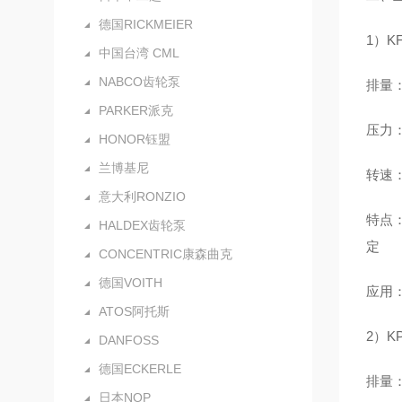
德国RICKMEIER
1）K
中国台湾 CML
NABCO齿轮泵
排量：
PARKER派克
压力：额
HONOR钰盟
兰博基尼
转速：
意大利RONZIO
特点：
HALDEX齿轮泵
定
CONCENTRIC康森曲克
德国VOITH
应用
ATOS阿托斯
2）K
DANFOSS
德国ECKERLE
排量：0
日本NOP