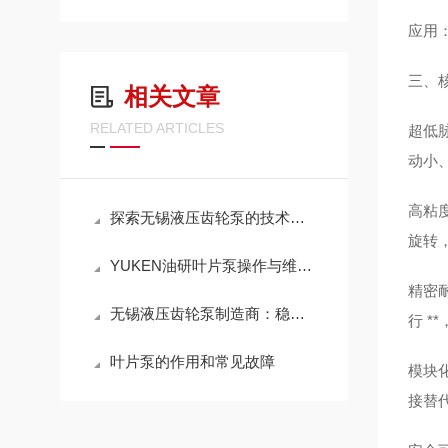
应用
三、
相关文章
RELATED ARTICLES
超低脉
动小、
高粘度
探索无锡液压齿轮泵的技术优势：耐用、节能、高效，领行业新标准
旋转
YUKEN油研叶片泵操作与维护：安装调试、压力调节与日常检查
精密耐
无锡液压齿轮泵制造商：稳定性能，高效传动，助力工业升级
行 *
叶片泵的作用和常见故障
模块
接替