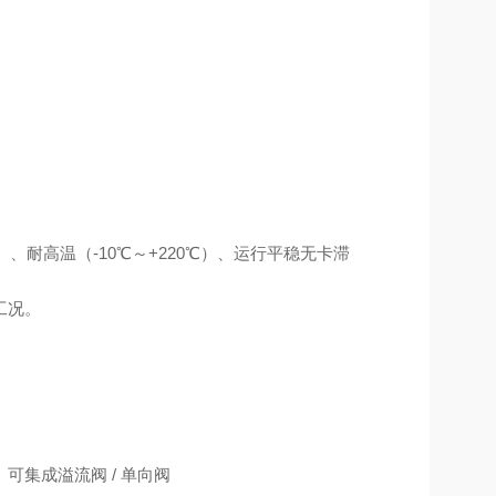
s）、耐高温（‑10℃～+220℃）、运行平稳无卡滞
工况。
集成溢流阀 / 单向阀