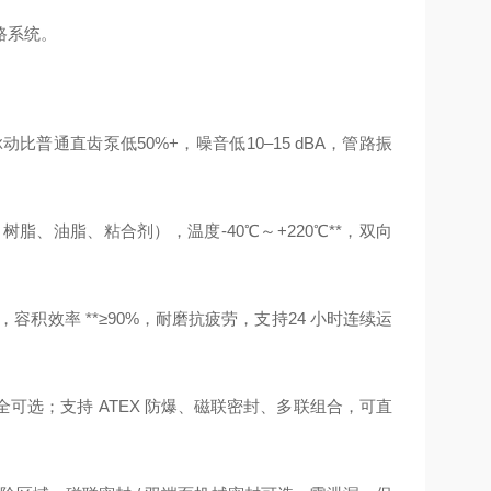
路系统。
普通直齿泵低50%+，噪音低10–15 dBA，管路振
油、树脂、油脂、粘合剂），温度‑40℃～+220℃**，双向
容积效率 **≥90%，耐磨抗疲劳，支持24 小时连续运
选；支持 ATEX 防爆、磁联密封、多联组合，可直