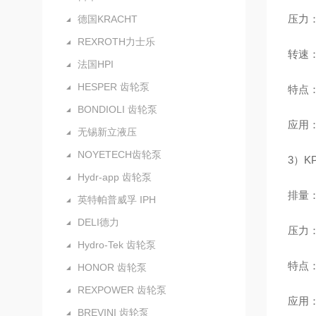
压力：额
德国KRACHT
REXROTH力士乐
转速：5
法国HPI
HESPER 齿轮泵
特点
BONDIOLI 齿轮泵
应用
无锡新立液压
NOYETECH齿轮泵
3）K
Hydr-app 齿轮泵
排量：3
英特帕普威孚 IPH
DELI德力
压力：额
Hydro-Tek 齿轮泵
特点：
HONOR 齿轮泵
REXPOWER 齿轮泵
应用
BREVINI 齿轮泵