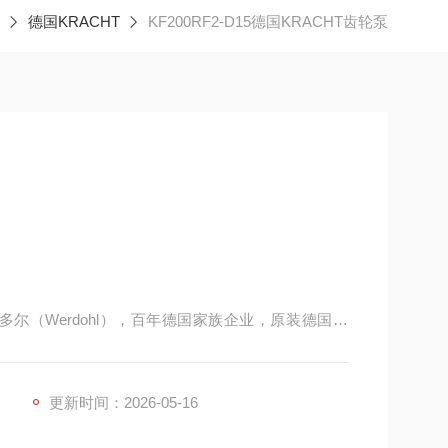
德国KRACHT
KF200RF2-D15德国KRACHT齿轮泵
尔多尔（Werdohl），百年德国家族企业，原装德国制
液压双专业，全球低脉动、高粘度、宽温域齿轮泵，主打超
，在风电、船舶、化工、润滑、液压测试台领域认可
更新时间：2026-05-16