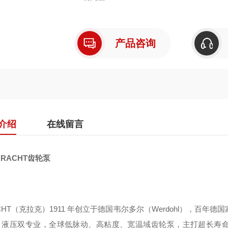
产品咨询
介绍
在线留言
RACHT齿轮泵
CHT（克拉克）1911 年创立于德国韦尔多尔（Werdohl），百年
 / 液压双专业，全球低脉动、高粘度、宽温域齿轮泵，主打超长