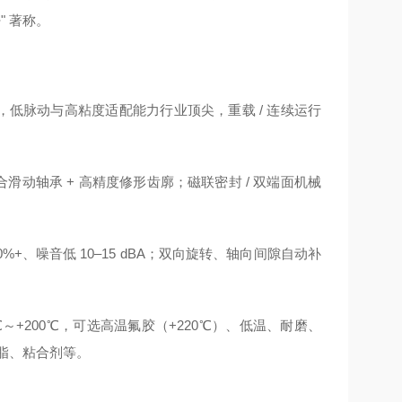
 著称。
龙头，低脉动与高粘度适配能力行业顶尖，重载 / 连续运行
合滑动轴承 + 高精度修形齿廓；磁联密封 / 双端面机械
+、噪音低 10–15 dBA；双向旋转、轴向间隙自动补
**‑40℃～+200℃，可选高温氟胶（+220℃）、低温、耐磨、
、油脂、粘合剂等。