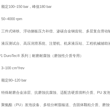
定100–150 bar，峰值180 bar
0–4000 rpm
：三件式铸铁、浮动侧板压力补偿、渗碳合金钢齿轮、多层复合滑动轴
：液压测试台、高压润滑系统、注塑机、机床液压站、工程机械辅助
P1 DuroTec® 系列｜耐磨耐腐蚀（磨蚀性介质专用）
–100 cm³/rev
定80–120 bar
特殊耐磨合金涂层、抗磨蚀抗腐蚀、适配含硬质填料介质、PU 发泡 /
：聚氨酯（PU）发泡设备、多组分树脂输送、含固体颗粒介质、磨蚀