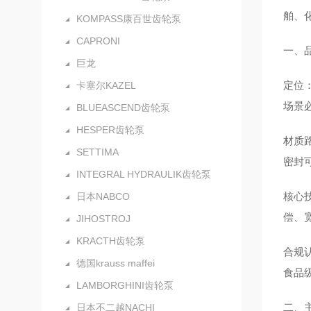
舶、
KOMPASS康百世齿轮泵
CAPRONI
一、
巨龙
定位：
卡塞尔KAZEL
场景
BLUEASCEND齿轮泵
HESPER齿轮泵
材质路
SETTIMA
密封
INTEGRAL HYDRAULIK齿轮泵
核心技
日本NABCO
偿、
JIHOSTROJ
KRACTH齿轮泵
合规认
德国krauss maffei
食品级
LAMBORGHINI齿轮泵
二、
日本不二越NACHI