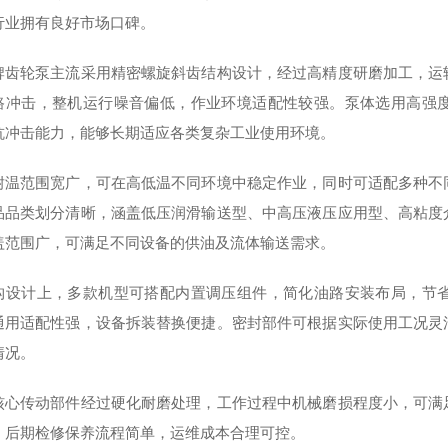
行业拥有良好市场口碑。
牌齿轮泵主流采用精密螺旋斜齿结构设计，经过高精度研磨加工，运
路冲击，整机运行噪音偏低，作业环境适配性较强。泵体选用高强
抗冲击能力，能够长期适应各类复杂工业使用环境。
耐温范围宽广，可在高低温不同环境中稳定作业，同时可适配多种不
品品类划分清晰，涵盖低压润滑输送型、中高压液压应用型、高粘度
盖范围广，可满足不同设备的供油及流体输送需求。
构设计上，多款机型可搭配内置调压组件，简化油路安装布局，节
通用适配性强，设备拆装替换便捷。密封部件可根据实际使用工况灵
情况。
核心传动部件经过硬化耐磨处理，工作过程中机械磨损程度小，可满
，后期检修保养流程简单，运维成本合理可控。