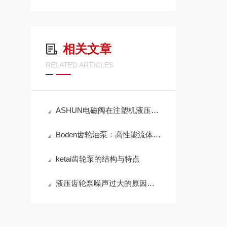
相关文章
RELATED ARTICLES
ASHUN电磁阀在注塑机液压系统中怎么用？换向控制与稳定运行方案梳理
Boden齿轮油泵：高性能流体传输的优选方案
ketai齿轮泵的结构与特点
液压齿轮泵噪声过大的原因有哪些？