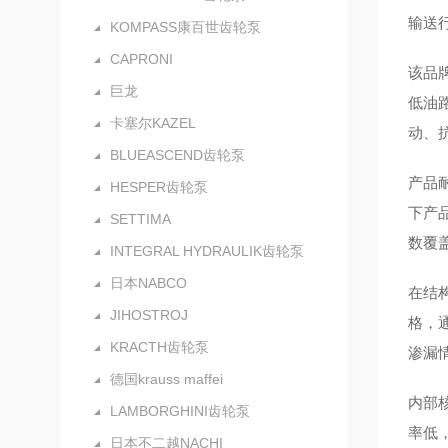
输送
KOMPASS康百世齿轮泵
CAPRONI
该品
巨龙
低油
卡塞尔KAZEL
动、
BLUEASCEND齿轮泵
产品
HESPER齿轮泵
下产
SETTIMA
数覆
INTEGRAL HYDRAULIK齿轮泵
日本NABCO
在结
JIHOSTROJ
格，
KRACTH齿轮泵
渗漏
德国krauss maffei
内部
LAMBORGHINI齿轮泵
率低
日本不二越NACHI