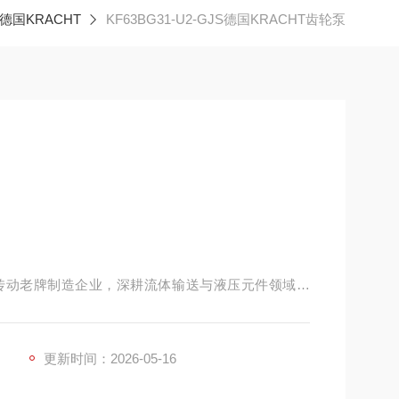
德国KRACHT
KF63BG31-U2-GJS德国KRACHT齿轮泵
业流体传动老牌制造企业，深耕流体输送与液压元件领域多
专注研发生产精密齿轮泵、流量监测设备及配套流体
工业润滑、流体输送行业拥有良好市场口碑。
更新时间：2026-05-16