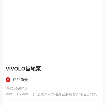
VIVOLO齿轮泵
产品简介
VIVOLO齿轮泵
VIVOLO（VIVOIL） 是意大利博洛尼亚的精密外啮合齿轮泵品
牌，1985 年建厂，主打铝合金壳体、高压、低噪、高转速、模块
化强，在微型 / 小排量高压泵领域口碑强，广泛替代 CASAPP