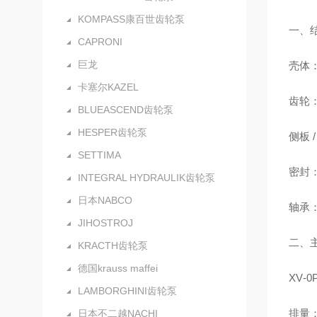
KOMPASS康百世齿轮泵
一、
CAPRONI
巨龙
壳体
卡塞尔KAZEL
齿轮：
BLUEASCEND齿轮泵
HESPER齿轮泵
侧板
SETTIMA
密封
INTEGRAL HYDRAULIK齿轮泵
日本NABCO
轴承
JIHOSTROJ
二、主
KRACTH齿轮泵
德国krauss maffei
XV‑
LAMBORGHINI齿轮泵
排量：0
日本不二越NACHI