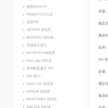
德国KRACHT
排量：1
REXROTH力士乐
法国HPI
额定压
HESPER 齿轮泵
最高转
BONDIOLI 齿轮泵
无锡新立液压
应用
NOYETECH齿轮泵
XV‑3
Hydr-app 齿轮泵
英特帕普威孚 IPH
排量：3
DELI德力
额定压力
Hydro-Tek 齿轮泵
HONOR 齿轮泵
最高转
REXPOWER 齿轮泵
BREVINI 齿轮泵
应用