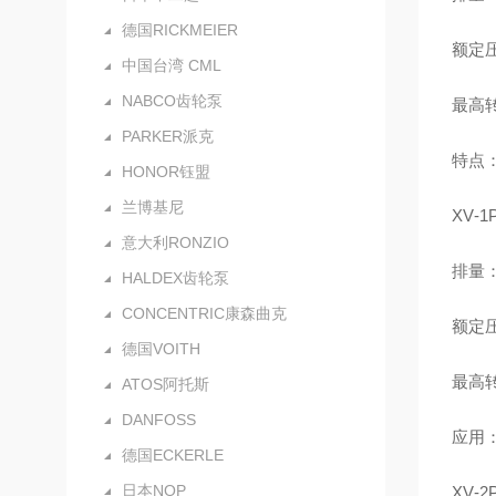
德国RICKMEIER
额定压力
中国台湾 CML
NABCO齿轮泵
最高转
PARKER派克
特点
HONOR钰盟
兰博基尼
XV‑
意大利RONZIO
排量：0
HALDEX齿轮泵
CONCENTRIC康森曲克
额定压力
德国VOITH
最高转
ATOS阿托斯
DANFOSS
应用
德国ECKERLE
日本NOP
XV‑