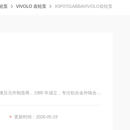
轮泵
VIVOLO 齿轮泵
X0P0701ABBAVIVOLO齿轮泵
区的液压元件制造商，1985 年成立，专注铝合金外啮合齿
造，定位中端精密市场，以微型规格全、高转速、低噪
更新时间：2026-05-19