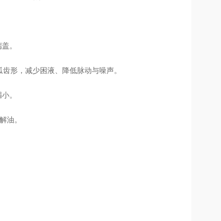
端盖。
双圆弧齿形，减少困液、降低脉动与噪声。
漏小。
降解油。