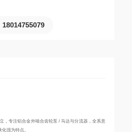
18014755079
年成立，专注铝合金外啮合齿轮泵 / 马达与分流器，全系意
块化强为特点。