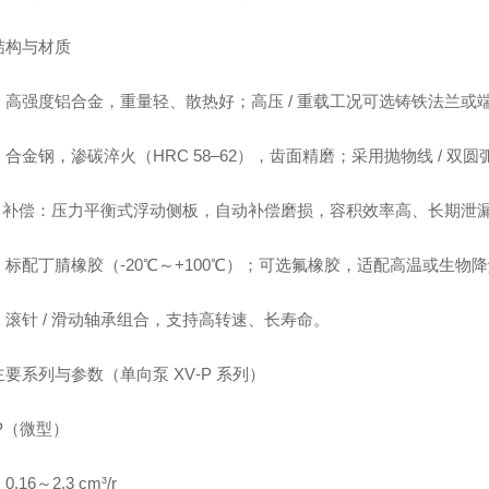
结构与材质
：高强度铝合金，重量轻、散热好；高压 / 重载工况可选铸铁法兰或
合金钢，渗碳淬火（HRC 58–62），齿面精磨；采用抛物线 / 
 / 补偿：压力平衡式浮动侧板，自动补偿磨损，容积效率高、长期泄
：标配丁腈橡胶（-20℃～+100℃）；可选氟橡胶，适配高温或生物
：滚针 / 滑动轴承组合，支持高转速、长寿命。
要系列与参数（单向泵 XV‑P 系列）
0P（微型）
.16～2.3 cm³/r