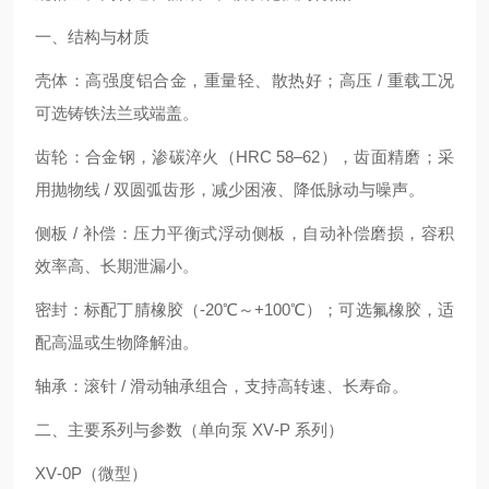
一、结构与材质
壳体：高强度铝合金，重量轻、散热好；高压 / 重载工况
可选铸铁法兰或端盖。
齿轮：合金钢，渗碳淬火（HRC 58–62），齿面精磨；采
用抛物线 / 双圆弧齿形，减少困液、降低脉动与噪声。
侧板 / 补偿：压力平衡式浮动侧板，自动补偿磨损，容积
效率高、长期泄漏小。
密封：标配丁腈橡胶（-20℃～+100℃）；可选氟橡胶，适
配高温或生物降解油。
轴承：滚针 / 滑动轴承组合，支持高转速、长寿命。
二、主要系列与参数（单向泵 XV‑P 系列）
XV‑0P（微型）