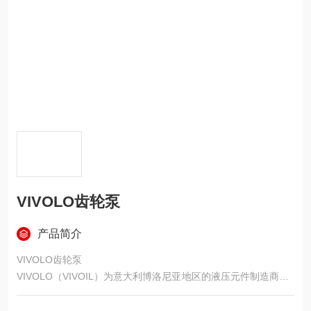
VIVOLO齿轮泵
产品简介
VIVOLO齿轮泵
VIVOLO（VIVOIL）为意大利博洛尼亚地区的液压元件制造商，1
985 年成立，专注铝合金外啮合齿轮泵 / 马达与分流器，全系意
大利本土制造，定位中端精密市场，以微型规格全、高转速、低