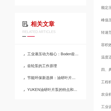
额定压力
峰值压力
相关文章
RELATED ARTICLES
转速范
容积效
工业液压动力核心：Boden齿轮油泵，稳定供油助力设备高效连续运转
温度适
齿轮泵的工作原理
四、
节能环保新选择：油研叶片泵在绿色工业中的应用实践
工程
YUKEN油研叶片泵的特点和优势
农业
工业