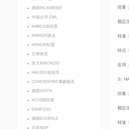
排量：0
德国RICKMEIER
中国台湾 CML
额定压力
NABCO齿轮泵
PARKER派克
转速：1
HONOR钰盟
特点：
兰博基尼
意大利RONZIO
应用
HALDEX齿轮泵
3）H
CONCENTRIC康森曲克
德国VOITH
排量：4
ATOS阿托斯
额定压力
DANFOSS
德国ECKERLE
转速：1
日本NOP