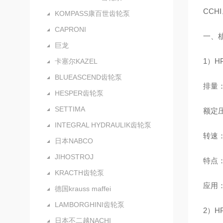
CCH
KOMPASS康百世齿轮泵
CAPRONI
一、核
巨龙
1）H
卡塞尔KAZEL
BLUEASCEND齿轮泵
排量：0
HESPER齿轮泵
SETTIMA
额定压
INTEGRAL HYDRAULIK齿轮泵
转速：最
日本NABCO
JIHOSTROJ
特点
KRACTH齿轮泵
应用
德国krauss maffei
LAMBORGHINI齿轮泵
2）H
日本不二越NACHI