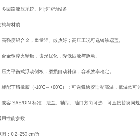
：多回路液压系统、同步驱动设备
结构与材质
：高强度铝合金，重量轻、散热好；高压工况可选铸铁端盖。
：合金钢淬火精磨，齿形优化，降低困液与脉动。
：压力平衡式浮动侧板，磨损自动补偿，容积效率稳定。
标配丁腈橡胶（-10℃～+80℃）；可选氟橡胶适配高温，低温款可达 -
兼容 SAE/DIN 标准，法兰、轴型、油口方向可选，可直接替换同
通用性能参数
：0.2–250 cm³/r