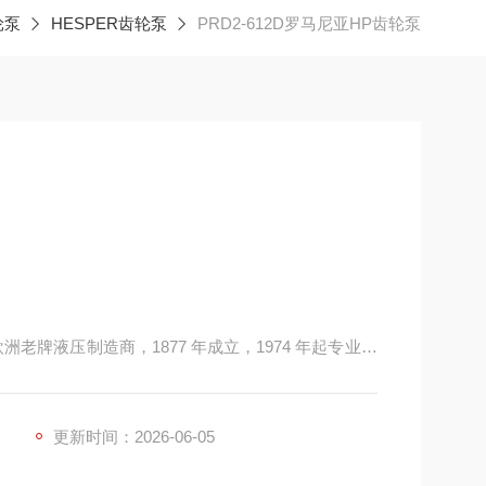
轮泵
HESPER齿轮泵
PRD2-612D罗马尼亚HP齿轮泵
欧洲老牌液压制造商，1877 年成立，1974 年起专业生
，专注铝合金外啮合高压齿轮泵 / 马达，定位高性价
 MARZOCCHI、CASAPPA 等品牌，在工程机
更新时间：2026-06-05