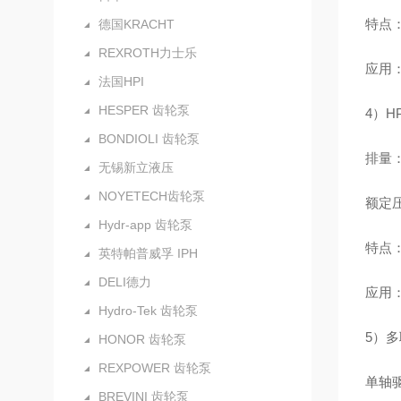
特点
德国KRACHT
REXROTH力士乐
应用
法国HPI
HESPER 齿轮泵
4）H
BONDIOLI 齿轮泵
排量：6
无锡新立液压
NOYETECH齿轮泵
额定压力
Hydr-app 齿轮泵
特点：
英特帕普威孚 IPH
DELI德力
应用
Hydro-Tek 齿轮泵
5）多
HONOR 齿轮泵
REXPOWER 齿轮泵
单轴
BREVINI 齿轮泵