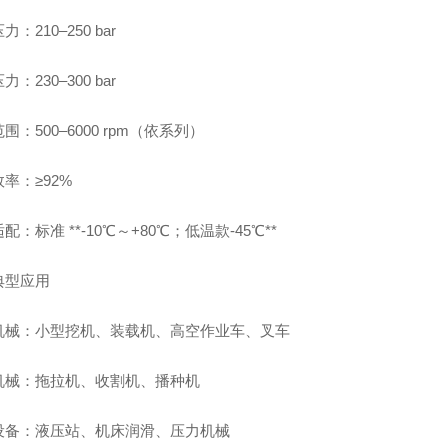
：210–250 bar
：230–300 bar
围：500–6000 rpm（依系列）
率：≥92%
配：标准 **-10℃～+80℃；低温款-45℃**
典型应用
机械：小型挖机、装载机、高空作业车、叉车
机械：拖拉机、收割机、播种机
设备：液压站、机床润滑、压力机械