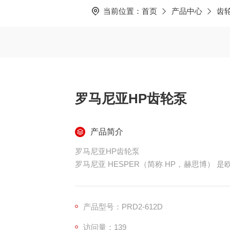
当前位置：
首页
产品中心
齿
罗马尼亚HP齿轮泵
产品简介
罗马尼亚HP齿轮泵
罗马尼亚 HESPER（简称 HP，赫思博） 是
产液压元件，核心技术源自德国力士乐许可证
比、高压稳定、低温适配性好，常用来替代意大利
械、农机、叉车、液压站应用广泛。
产品型号：PRD2-612D
访问量：139