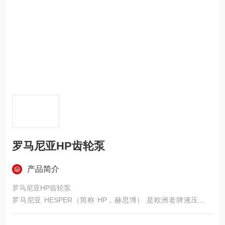
罗马尼亚HP齿轮泵
产品简介
罗马尼亚HP齿轮泵
罗马尼亚 HESPER（简称 HP，赫思博） 是欧洲老牌液压制造
商，1877 年成立，1974 年起专业生产液压元件，核心技术源自
德国力士乐许可证，专注铝合金外啮合高压齿轮泵 / 马达，定位