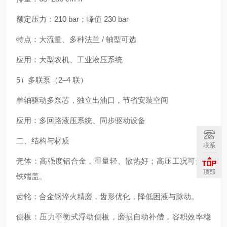
额定压力：210 bar；峰值 230 bar
特点：大流量、多种法兰 / 轴型可选
应用：大型农机、工业液压系统
5）多联泵（2–4 联）
单轴驱动多泵芯，独立出油口，节省安装空间
应用：多回路液压系统、同步驱动设备
二、结构与材质
联系
壳体：高强度铝合金，重量轻、散热好；高压工况可选铸
顶部
铁端盖。
齿轮：合金钢淬火精磨，齿形优化，降低困液与脉动。
侧板：压力平衡式浮动侧板，磨损自动补偿，容积效率稳