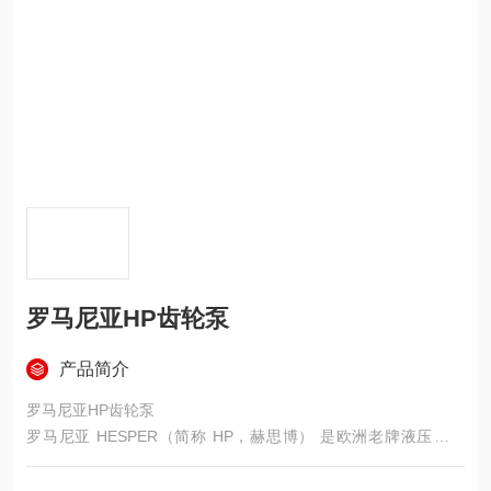
罗马尼亚HP齿轮泵
产品简介
罗马尼亚HP齿轮泵
罗马尼亚 HESPER（简称 HP，赫思博） 是欧洲老牌液压制造
商，1877 年成立，1974 年起专业生产液压元件，核心技术源自
德国力士乐许可证，专注铝合金外啮合高压齿轮泵 / 马达，定位