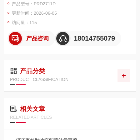
产品型号：PRD2711D
高性价比、高压稳定、低温适配性好，常用来替代意大利 MARZ
更新时间：2026-06-05
OCCHI、CASAPPA 等品牌，在工程机械、农机、叉车、液压站
应用广泛。
访问量：115
18014755079
产品咨询
产品分类
PRODUCT CLASSIFICATION
相关文章
RELATED ARTICLES