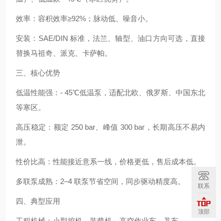
效率：容积效率≥92%；脉动低、噪音小。
安装：SAE/DIN 标准，法兰、轴型、油口方向可选，直接
替换马祖奇、派克、卡萨帕。
三、核心优势
低温性能强：- 45℃低温泵，适配北欧、俄罗斯、中国东北
等寒区。
高压稳定：额定 250 bar、峰值 300 bar，长期高压不易内
泄。
性价比高：性能接近意系一线，价格更低，售后成本低。
多联泵成熟：2–4 联泵节省空间，同步驱动精度高。
联系
四、典型应用
顶部
工程机械：小型挖机、装载机、高空作业车、叉车。