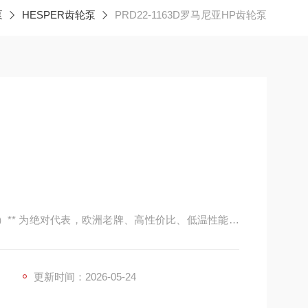
泵
HESPER齿轮泵
PRD22-1163D罗马尼亚HP齿轮泵
思博）** 为绝对代表，欧洲老牌、高性价比、低温性能突
常见，常用来替代意大利马祖奇、卡萨帕等
更新时间：2026-05-24