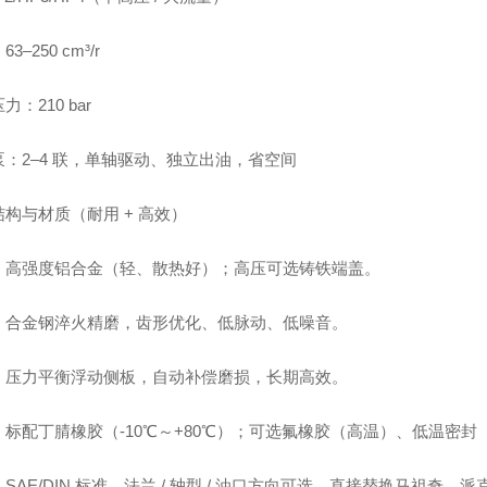
3–250 cm³/r
力：210 bar
泵：2–4 联，单轴驱动、独立出油，省空间
构与材质（耐用 + 高效）
：高强度铝合金（轻、散热好）；高压可选铸铁端盖。
：合金钢淬火精磨，齿形优化、低脉动、低噪音。
：压力平衡浮动侧板，自动补偿磨损，长期高效。
标配丁腈橡胶（-10℃～+80℃）；可选氟橡胶（高温）、低温密封（
SAE/DIN 标准，法兰 / 轴型 / 油口方向可选，直接替换马祖奇、