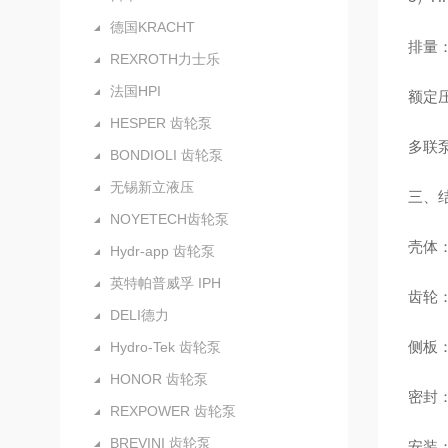
德国KRACHT
排量：6
REXROTH力士乐
法国HPI
额定压
HESPER 齿轮泵
多联
BONDIOLI 齿轮泵
无锡新立液压
三、结
NOYETECH齿轮泵
壳体
Hydr-app 齿轮泵
英特帕普威孚 IPH
齿轮
DELI德力
侧板
Hydro-Tek 齿轮泵
HONOR 齿轮泵
密封：
REXPOWER 齿轮泵
BREVINI 齿轮泵
安装：