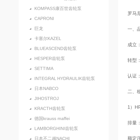
KOMPASS康百世齿轮泵
罗马尼
CAPRONI
巨龙
一、品
卡塞尔KAZEL
成立
BLUEASCEND齿轮泵
HESPER齿轮泵
转型：
SETTIMA
认证：
INTEGRAL HYDRAULIK齿轮泵
日本NABCO
二、
JIHOSTROJ
1）H
KRACTH齿轮泵
德国krauss maffei
排量：0
LAMBORGHINI齿轮泵
额定压力
日本不二越NACHI