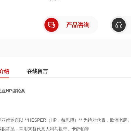
产品咨询
介绍
在线留言
尼亚HP齿轮泵
亚齿轮泵以 **HESPER（HP，赫思博）** 为绝对代表，欧洲老牌
域很常见，常用来替代意大利马祖奇、卡萨帕等