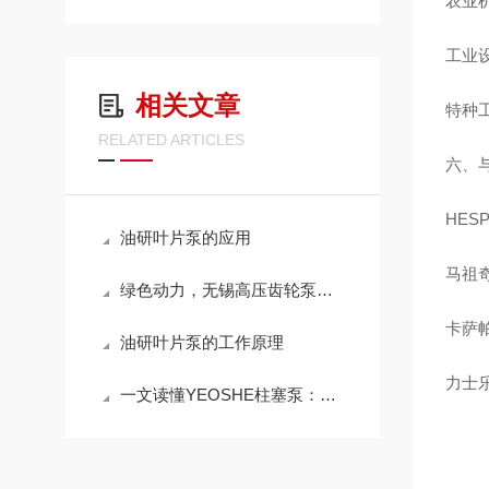
农业
工业
相关文章
特种
RELATED ARTICLES
六、
HE
油研叶片泵的应用
马祖
绿色动力，无锡高压齿轮泵：能效与环保的双重飞跃
卡萨
油研叶片泵的工作原理
力士
一文读懂YEOSHE柱塞泵：结构特点与工业场景应用