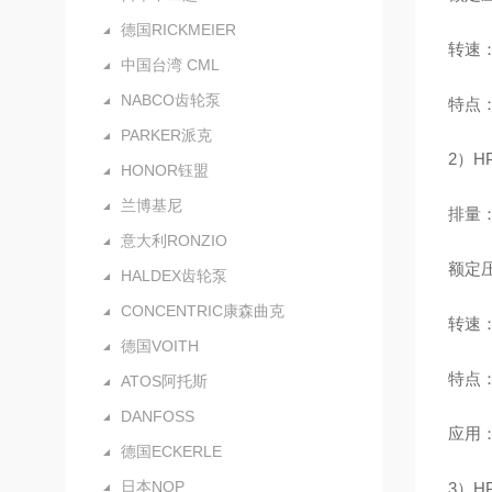
德国RICKMEIER
转速：最
中国台湾 CML
NABCO齿轮泵
特点
PARKER派克
2）H
HONOR钰盟
兰博基尼
排量：1
意大利RONZIO
额定压力
HALDEX齿轮泵
CONCENTRIC康森曲克
转速：5
德国VOITH
特点
ATOS阿托斯
DANFOSS
应用
德国ECKERLE
日本NOP
3）H