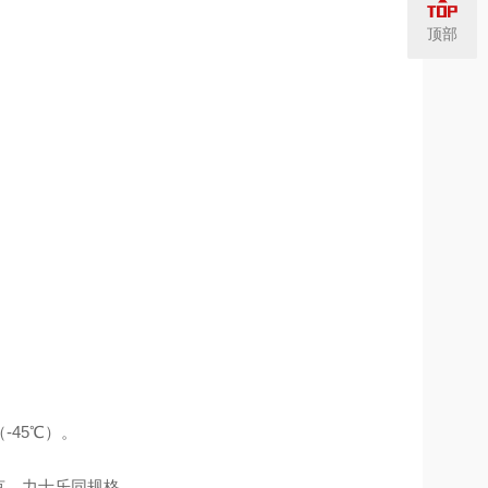
顶部
-45℃）。
派克、力士乐同规格。