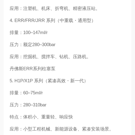
应用：注塑机、机床、折弯机、精密液压站。
4. ERR/FRR/JRR 系列（中重载・通用型）
排量：100–147ml/r
压力：额定280–300bar
应用：挖掘机、搅拌车、钻机、压路机。
丹佛斯ERR系列柱塞泵
5. H1P/X1P 系列（紧凑高效・新一代）
排量：60–75ml/r
压力：280–310bar
特点：体积小、重量轻、响应快
应用：小型工程机械、新能源设备、紧凑安装场景。