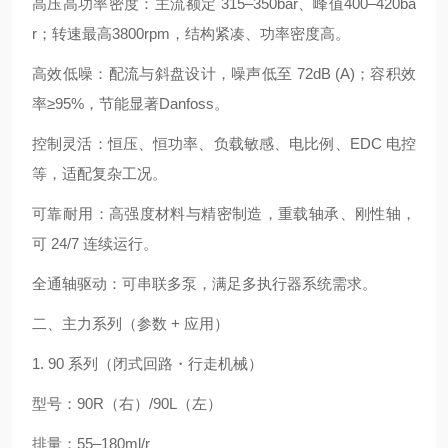
高压高功率密度：主流额定 315–350bar、峰值400–420ba
r；转速最高3800rpm，结构紧凑、功率密度高。
高效低噪：配流与斜盘设计，噪声低至 72dB (A)；容积效
率≥95%，节能显著Danfoss。
控制灵活：恒压、恒功率、负载敏感、电比例、EDC 电控
等，适配复杂工况。
可靠耐用：高强度材料与精密制造，重载轴承、刚性轴，
可 24/7 连续运行。
全通轴驱动：可串联多泵，满足多执行器系统需求。
二、主力系列（参数 + 应用）
1. 90 系列（闭式回路・行走机械）
型号：90R（右）/90L（左）
排量：55–180ml/r