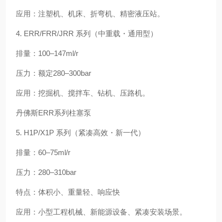
应用：注塑机、机床、折弯机、精密液压站。
4. ERR/FRR/JRR 系列（中重载・通用型）
排量：100–147ml/r
压力：额定280–300bar
应用：挖掘机、搅拌车、钻机、压路机。
丹佛斯ERR系列柱塞泵
5. H1P/X1P 系列（紧凑高效・新一代）
排量：60–75ml/r
压力：280–310bar
特点：体积小、重量轻、响应快
应用：小型工程机械、新能源设备、紧凑安装场景。