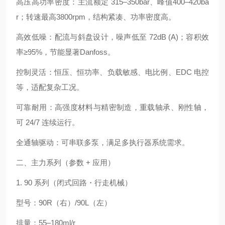
高压高功率密度：主流额定 315–350bar、峰值400–420ba
r；转速最高3800rpm，结构紧凑、功率密度高。
高效低噪：配流与斜盘设计，噪声低至 72dB (A)；容积效
率≥95%，节能显著Danfoss。
控制灵活：恒压、恒功率、负载敏感、电比例、EDC 电控
等，适配复杂工况。
可靠耐用：高强度材料与精密制造，重载轴承、刚性轴，
可 24/7 连续运行。
全通轴驱动：可串联多泵，满足多执行器系统需求。
二、主力系列（参数 + 应用）
1. 90 系列（闭式回路・行走机械）
型号：90R（右）/90L（左）
排量：55–180ml/r