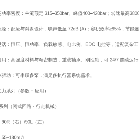
功率密度：主流额定 315–350bar、峰值400–420bar；转速最高3
噪：配流与斜盘设计，噪声低至 72dB (A)；容积效率≥95%，节能显著
灵活：恒压、恒功率、负载敏感、电比例、EDC 电控等，适配复杂工
耐用：高强度材料与精密制造，重载轴承、刚性轴，可 24/7 连续运行
轴驱动：可串联多泵，满足多执行器系统需求。
力系列（参数 + 应用）
90 系列（闭式回路・行走机械）
90R（右）/90L（左）
5–180ml/r