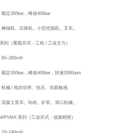
额定350bar，峰值400bar
：摊铺机、压路机、小型挖掘机、叉车。
D1 系列（重载开式・工程 / 工业主力）
5–260ml/r
额定350bar，峰值400bar，转速2500rpm
机械 / 电控功率、恒压、负载敏感
：混凝土泵车、钻机、矿机、港口机械。
PVM/PVMX 系列（工业开式・低噪精密）
8–140ml/r