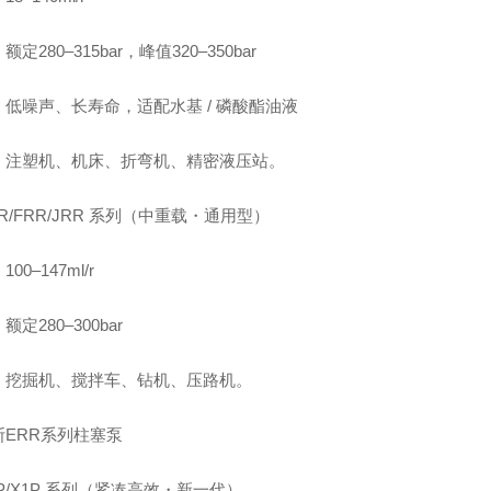
定280–315bar，峰值320–350bar
：低噪声、长寿命，适配水基 / 磷酸酯油液
：注塑机、机床、折弯机、精密液压站。
ERR/FRR/JRR 系列（中重载・通用型）
00–147ml/r
额定280–300bar
：挖掘机、搅拌车、钻机、压路机。
斯ERR系列柱塞泵
H1P/X1P 系列（紧凑高效・新一代）