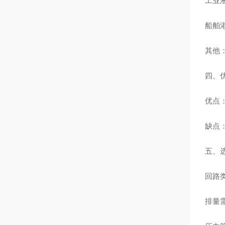
工业
船舶
其他
四、
优点
缺点
五、
回路类
排量