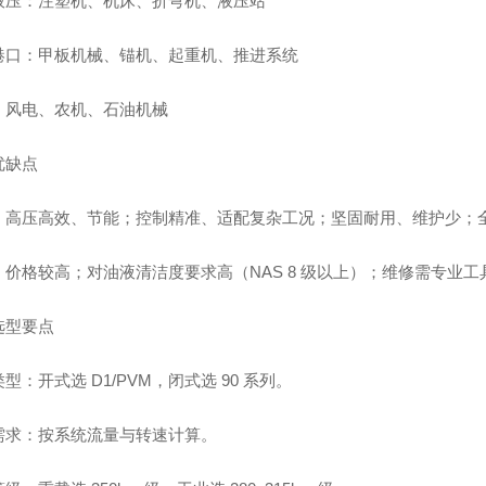
液压：注塑机、机床、折弯机、液压站
港口：甲板机械、锚机、起重机、推进系统
：风电、农机、石油机械
优缺点
：高压高效、节能；控制精准、适配复杂工况；坚固耐用、维护少；
：价格较高；对油液清洁度要求高（NAS 8 级以上）；维修需专业工
选型要点
型：开式选 D1/PVM，闭式选 90 系列。
需求：按系统流量与转速计算。