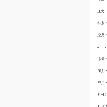
压力：额
特点
应用
4. 
排量：1
压力：
应用
丹佛
5. 