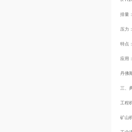
排量：6
压力：2
特点
应用
丹佛
三、
工程
矿山