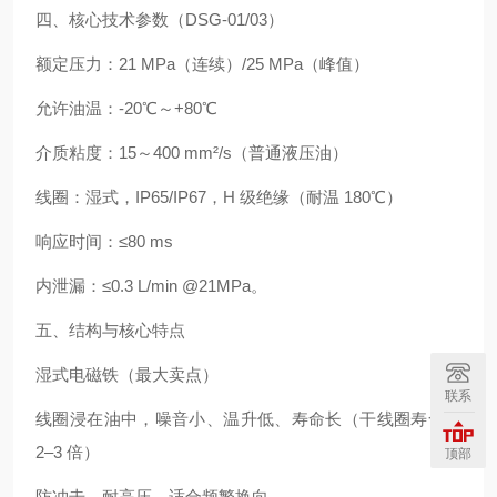
四、核心技术参数（DSG-01/03）
额定压力：21 MPa（连续）/25 MPa（峰值）
允许油温：-20℃～+80℃
介质粘度：15～400 mm²/s（普通液压油）
线圈：湿式，IP65/IP67，H 级绝缘（耐温 180℃）
响应时间：≤80 ms
内泄漏：≤0.3 L/min @21MPa。
五、结构与核心特点
湿式电磁铁（最大卖点）
联系
线圈浸在油中，噪音小、温升低、寿命长（干线圈寿命的
2–3 倍）
顶部
防冲击、耐高压，适合频繁换向。