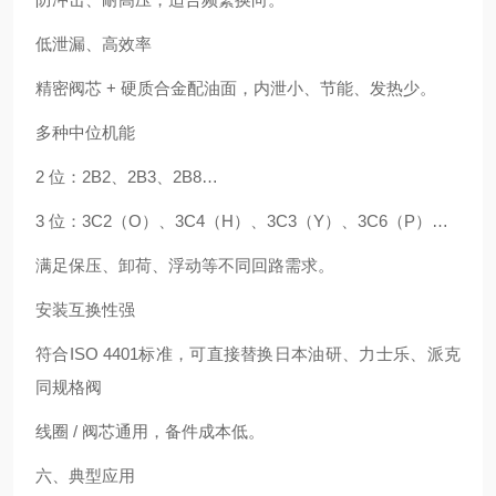
低泄漏、高效率
精密阀芯 + 硬质合金配油面，内泄小、节能、发热少。
多种中位机能
2 位：2B2、2B3、2B8…
3 位：3C2（O）、3C4（H）、3C3（Y）、3C6（P）…
满足保压、卸荷、浮动等不同回路需求。
安装互换性强
符合ISO 4401标准，可直接替换日本油研、力士乐、派克
同规格阀
线圈 / 阀芯通用，备件成本低。
六、典型应用