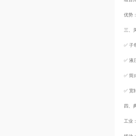
优势
三、
✅ 子
✅ 
✅ 筒
✅ 宽
四、
工业