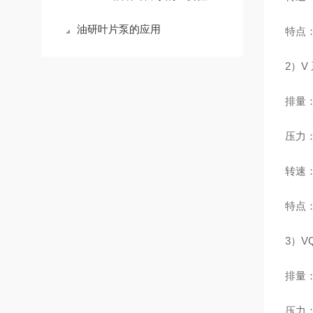
油研叶片泵的应用
特点
2）V
排量：7
压力：1
转速：
特点：
3）V
排量：至
压力：2