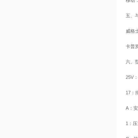
移动
五、
威格
卡普
六、型
25V
17：排
A：安
1：