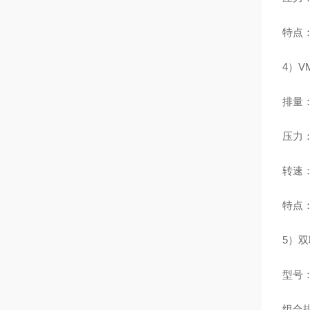
特点
4）V
排量：1
压力：2
转速：
特点：
5）双
型号：
组合排量