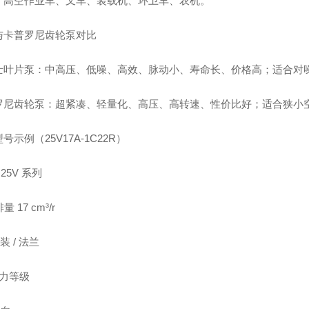
：高空作业车、叉车、装载机、环卫车、农机。
与卡普罗尼齿轮泵对比
士叶片泵：中高压、低噪、高效、脉动小、寿命长、价格高；适合对噪音
罗尼齿轮泵：超紧凑、轻量化、高压、高转速、性价比好；适合狭小
号示例（25V17A-1C22R）
：25V 系列
量 17 cm³/r
装 / 法兰
压力等级